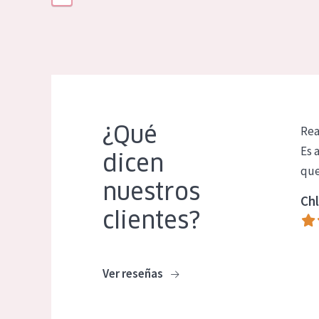
¿Qué
Rea
Es 
dicen
que
nuestros
Chl
clientes?
Ver reseñas