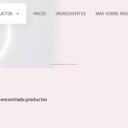
UCTOS
INICIO
INGREDIENTES
MÁS SOBRE NO
todos nues
UCTO
COLECCIÓN
Essentials
he
Lift+
Expert
n encontrado productos
TODO
EDAD
PROD
Todas las edades