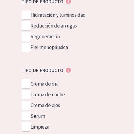
TIPO DE PRODUCTO
Piel normal y s
German
Hidratación y luminosidad
Piel mixata o g
Spanish
Reducción de arrugas
Piel madura
Greek
Regeneración
Piel expuesta a
Piel menopáusica
Piel menopáus
NUESTROS P
TIPO DE PRODUCTO
Crema de día
Crema de noche
Crema de ojos
Sérum
Limpieza