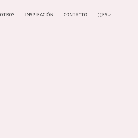
SOTROS
INSPIRACIÓN
CONTACTO
ES
tros productos
S NUESTROS
UCTOS