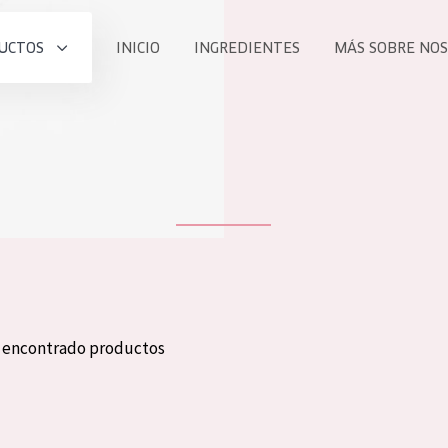
UCTOS
INICIO
INGREDIENTES
MÁS SOBRE NO
todos nues
UCTO
COLECCIÓN
Essentials
he
Lift+
Expert
n encontrado productos
TODO
EDAD
PROD
Todas las edades