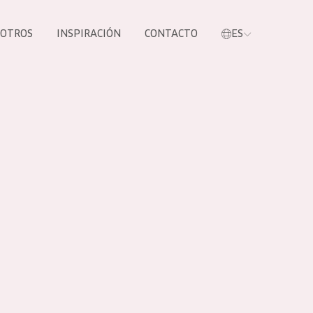
SOTROS
INSPIRACIÓN
CONTACTO
ES
tros productos
S NUESTROS
UCTOS