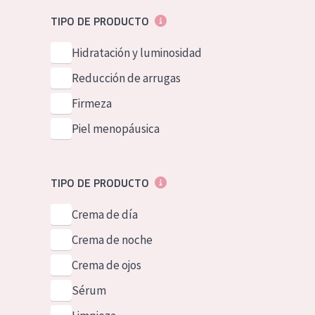
Piel normal y s
German
TIPO DE PRODUCTO
Piel mixata o g
Spanish
Hidratación y luminosidad
Piel madura
Greek
Reducción de arrugas
Piel expuesta a
Firmeza
Piel menopáus
Piel menopáusica
NUESTROS P
TIPO DE PRODUCTO
Crema de día
Crema de noche
Crema de ojos
Sérum