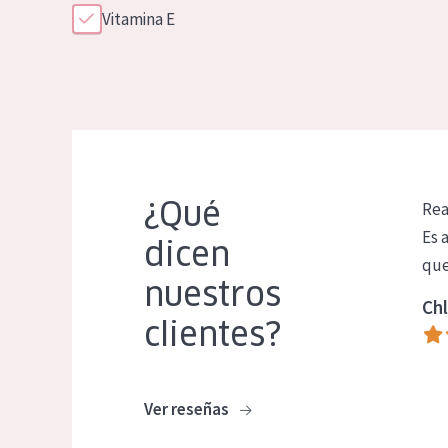
Vitamina E
¿Qué
Rea
Es 
dicen
que
nuestros
Chl
clientes?
Ver reseñas