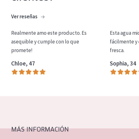
COLECCIÓN
Ver reseñas
Essentials
Lift+
Realmente amo este producto. Es
Esta agua mi
asequible y cumple con lo que
fácilmente y 
Expert
promete!
fresca.
TIPO DE PIEL
Chloe, 47
Sophia, 34
Piel sensible
Piel normal y seca
Piel mixata o grasa
Piel madura
Piel expuesta al sol
Piel menopáusica
MÁS INFORMACIÓN