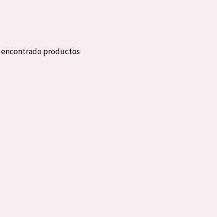
eca
Edad: de 35 a 55
rasa
Piel madura
n encontrado productos
l sol
ica
RODUCTOS