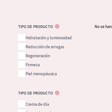
Piel normal y s
German
Piel mixata o g
Spanish
Piel madura
Greek
No se ha
TIPO DE PRODUCTO
Piel expuesta a
Hidratación y luminosidad
Piel menopáus
Reducción de arrugas
Regeneración
NUESTROS P
Firmeza
Piel menopáusica
TIPO DE PRODUCTO
Crema de día