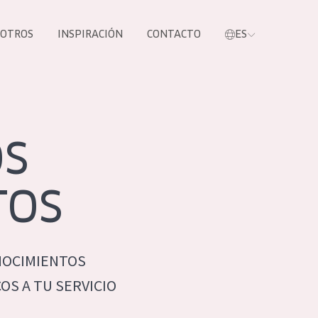
SOTROS
INSPIRACIÓN
CONTACTO
ES
tros productos
OS
TOS
NOCIMIENTOS
S NUESTROS
S A TU SERVICIO
UCTOS