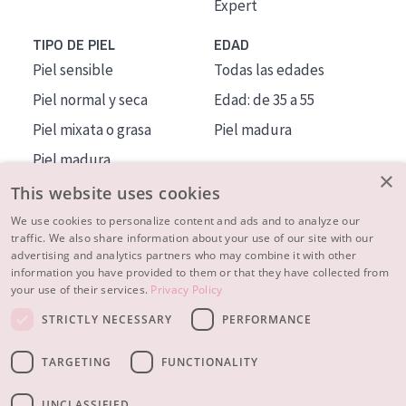
Expert
TIPO DE PIEL
EDAD
Piel sensible
Todas las edades
Piel normal y seca
Edad: de 35 a 55
Piel mixata o grasa
Piel madura
Piel madura
×
Piel expuesta al sol
This website uses cookies
Piel menopáusica
We use cookies to personalize content and ads and to analyze our
traffic. We also share information about your use of our site with our
advertising and analytics partners who may combine it with other
MÁS SOBRE NOSOTROS
information you have provided to them or that they have collected from
your use of their services.
Privacy Policy
INSPIRACIÓN
STRICTLY NECESSARY
PERFORMANCE
CONTACTO
TARGETING
FUNCTIONALITY
© 2023 - 2026 Diadermine
Condiciones
Política de Privacidad
contacto
CONFIGURACIÓN DE COOKIES
UNCLASSIFIED