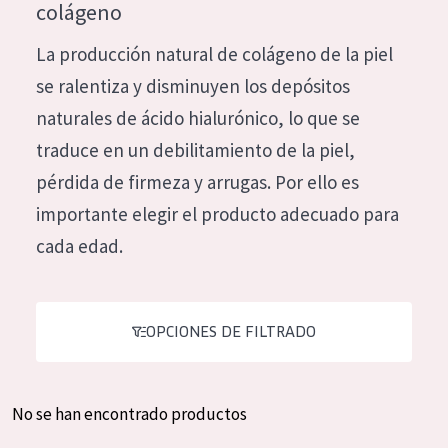
colágeno
Hidratación y luminosidad
German
La producción natural de colágeno de la piel
Reducción de arrugas
Spanish
se ralentiza y disminuyen los depósitos
Regeneración
Greek
naturales de ácido hialurónico, lo que se
Firmeza
traduce en un debilitamiento de la piel,
Piel menopáusica
pérdida de firmeza y arrugas. Por ello es
importante elegir el producto adecuado para
TIPO DE PRODUCTO
cada edad.
Crema de día
Crema de noche
OPCIONES DE FILTRADO
Crema de ojos
Sérum
Limpieza
No se han encontrado productos