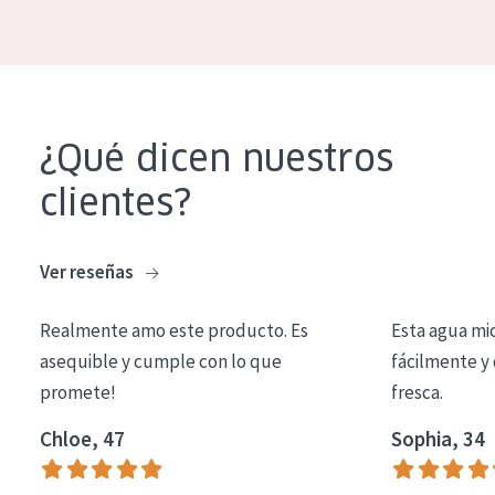
COLECCIÓN
Essentials
Lift+
¿Qué dicen nuestros
Expert
clientes?
TIPO DE PIEL
Piel sensible
Ver reseñas
Piel normal y seca
Realmente amo este producto. Es
Esta agua mi
Piel mixata o grasa
asequible y cumple con lo que
fácilmente y 
Piel madura
promete!
fresca.
Piel expuesta al sol
Chloe, 47
Sophia, 34
Piel menopáusica