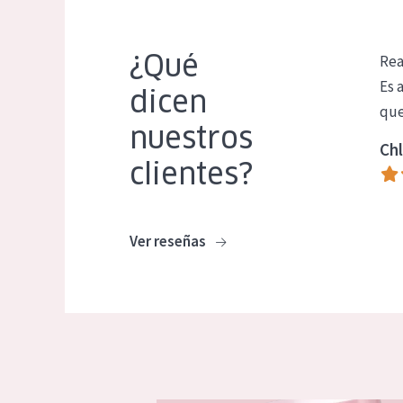
¿Qué
Rea
Es 
dicen
que
nuestros
Chl
clientes?
Ver reseñas