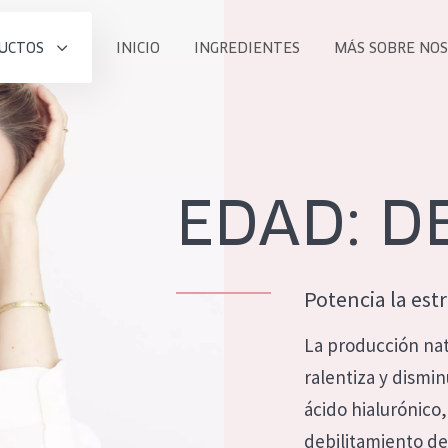
UCTOS
INICIO
INGREDIENTES
MÁS SOBRE NO
todos nues
UCTO
COLECCIÓN
Essentials
EDAD: DE
he
Lift+
Expert
Potencia la est
La producción nat
ralentiza y dismi
TODO
EDAD
ácido hialurónico,
PROD
Todas las edades
debilitamiento de 