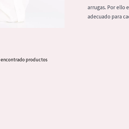
eca
Edad: de 35 a 55
arrugas. Por ello 
rasa
Piel madura
adecuado para ca
l sol
ica
n encontrado productos
RODUCTOS