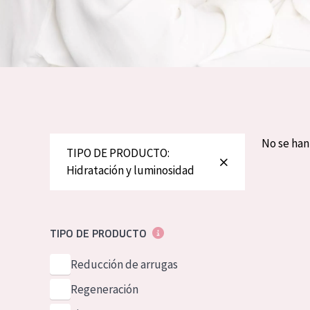
Piel normal y s
German
Piel mixata o g
Spanish
Piel madura
Greek
Piel expuesta a
Piel menopáus
No se ha
TIPO DE PRODUCTO:
NUESTROS P
Hidratación y luminosidad
TIPO DE PRODUCTO
Reducción de arrugas
Regeneración