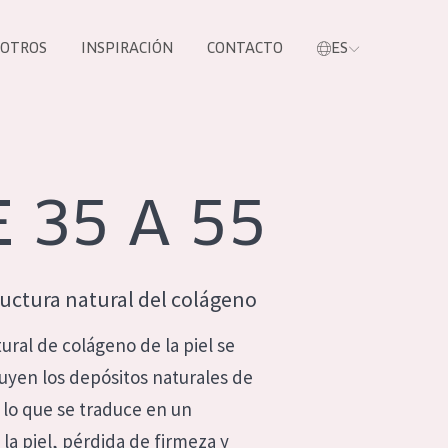
SOTROS
INSPIRACIÓN
CONTACTO
ES
tros productos
 35 A 55
ructura natural del colágeno
ural de colágeno de la piel se
nuyen los depósitos naturales de
S NUESTROS
 lo que se traduce en un
UCTOS
la piel, pérdida de firmeza y