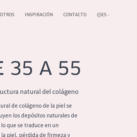
SOTROS
INSPIRACIÓN
CONTACTO
ES
tros productos
 35 A 55
ructura natural del colágeno
ural de colágeno de la piel se
nuyen los depósitos naturales de
S NUESTROS
 lo que se traduce en un
UCTOS
la piel, pérdida de firmeza y