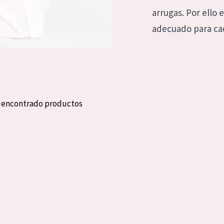
eca
Edad: de 35 a 55
arrugas. Por ello 
rasa
Piel madura
adecuado para ca
l sol
ica
n encontrado productos
RODUCTOS