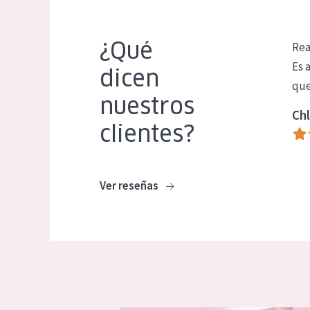
¿Qué
Rea
Es 
dicen
que
nuestros
Chl
clientes?
Ver reseñas