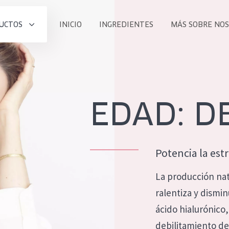
UCTOS
INICIO
INGREDIENTES
MÁS SOBRE NO
todos nues
UCTO
COLECCIÓN
Essentials
EDAD: DE
he
Lift+
Expert
Potencia la est
La producción nat
ralentiza y dismi
TODO
EDAD
ácido hialurónico,
PROD
Todas las edades
debilitamiento de 