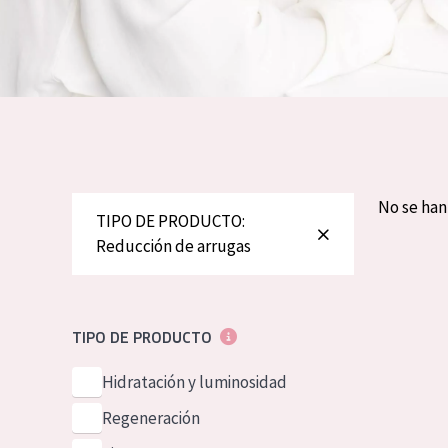
Piel normal y s
German
Piel mixata o g
Spanish
Piel madura
Greek
Piel expuesta a
Piel menopáus
No se ha
TIPO DE PRODUCTO:
NUESTROS P
Reducción de arrugas
TIPO DE PRODUCTO
Hidratación y luminosidad
Regeneración