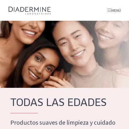
MENÚ
todos nuestros productos
INICIO
INGREDIENTES
MÁS SOBRE NOSOTROS
INSPIRACIÓN
TODOS NUESTROS
contacto
TODAS LAS EDADES
PRODUCTOS
English
Productos suaves de limpieza y cuidado
TIPO DE PRODUCTO
French