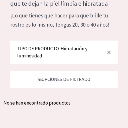
que te dejan la piel limpia e hidratada
Hidratación y luminosidad
German
¡Lo que tienes que hacer para que brille tu
Reducción de arrugas
Spanish
rostro es lo mismo, tengas 20, 30 o 40 años!
Regeneración
Greek
Firmeza
TIPO DE PRODUCTO: Hidratación y
Piel menopáusica
luminosidad
TIPO DE PRODUCTO
Crema de día
OPCIONES DE FILTRADO
Crema de noche
Crema de ojos
No se han encontrado productos
Sérum
Limpieza