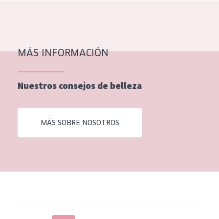
EDAD
Todas las edades
Edad: de 35 a 55
MÁS INFORMACIÓN
Piel madura
Nuestros consejos de belleza
MÁS SOBRE NOSOTROS