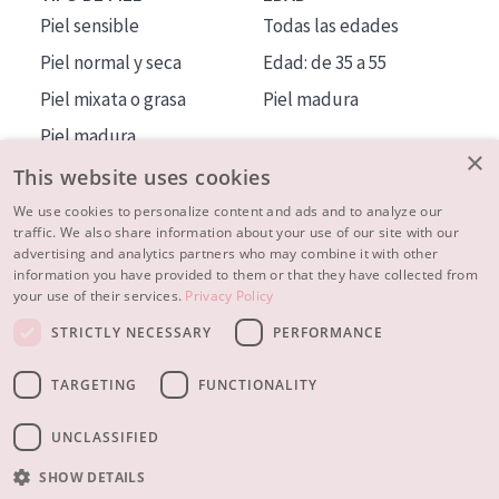
Piel sensible
Todas las edades
Piel normal y seca
Edad: de 35 a 55
Piel mixata o grasa
Piel madura
Piel madura
×
Piel expuesta al sol
This website uses cookies
Piel menopáusica
We use cookies to personalize content and ads and to analyze our
traffic. We also share information about your use of our site with our
advertising and analytics partners who may combine it with other
MÁS SOBRE NOSOTROS
information you have provided to them or that they have collected from
your use of their services.
Privacy Policy
INSPIRACIÓN
STRICTLY NECESSARY
PERFORMANCE
CONTACTO
TARGETING
FUNCTIONALITY
© 2023 - 2026 Diadermine
Condiciones
Política de Privacidad
contacto
CONFIGURACIÓN DE COOKIES
UNCLASSIFIED
SHOW DETAILS