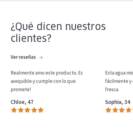
COLECCIÓN
Essentials
¿Qué dicen nuestros
Lift+
clientes?
Expert
TIPO DE PIEL
Ver reseñas
Piel sensible
Realmente amo este producto. Es
Esta agua mi
Piel normal y seca
asequible y cumple con lo que
fácilmente y 
promete!
fresca.
Piel mixata o grasa
Piel madura
Chloe, 47
Sophia, 34
Piel expuesta al sol
Piel menopáusica