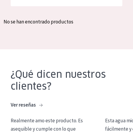
Hidratación y luminosidad
German
Reducción de arrugas
Spanish
No se han encontrado productos
Regeneración
Greek
Firmeza
Piel menopáusica
TIPO DE PRODUCTO
¿Qué dicen nuestros
Crema de día
clientes?
Crema de noche
Crema de ojos
Ver reseñas
Sérum
Realmente amo este producto. Es
Esta agua mi
Limpieza
asequible y cumple con lo que
fácilmente y 