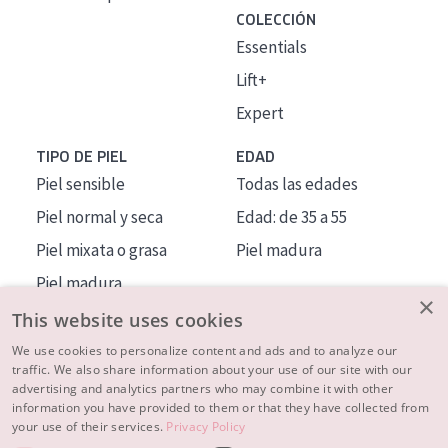
COLECCIÓN
Essentials
Lift+
Expert
TIPO DE PIEL
EDAD
Piel sensible
Todas las edades
Piel normal y seca
Edad: de 35 a 55
Piel mixata o grasa
Piel madura
Piel madura
×
Piel expuesta al sol
This website uses cookies
Piel menopáusica
We use cookies to personalize content and ads and to analyze our
traffic. We also share information about your use of our site with our
advertising and analytics partners who may combine it with other
MÁS SOBRE NOSOTROS
information you have provided to them or that they have collected from
your use of their services.
Privacy Policy
INSPIRACIÓN