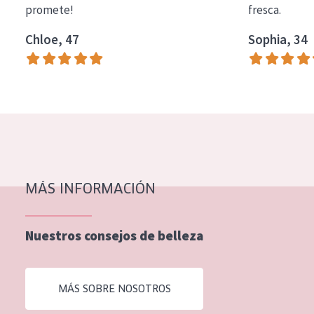
promete!
fresca.
COLECCIÓN
Chloe, 47
Sophia, 34
Essentials
Lift+
Expert
TIPO DE PIEL
Piel sensible
Piel normal y seca
MÁS INFORMACIÓN
Piel mixata o grasa
Nuestros consejos de belleza
Piel madura
Piel expuesta al sol
MÁS SOBRE NOSOTROS
Piel menopáusica