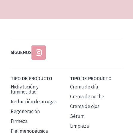
EDAD
Todas las edades
Edad: de 35 a 55
Piel madura
SÍGUENOS
TIPO DE PRODUCTO
TIPO DE PRODUCTO
Hidratación y
Crema de día
luminosidad
Crema de noche
Reducción de arrugas
Crema de ojos
Regeneración
Sérum
Firmeza
Limpieza
Piel menopáusica