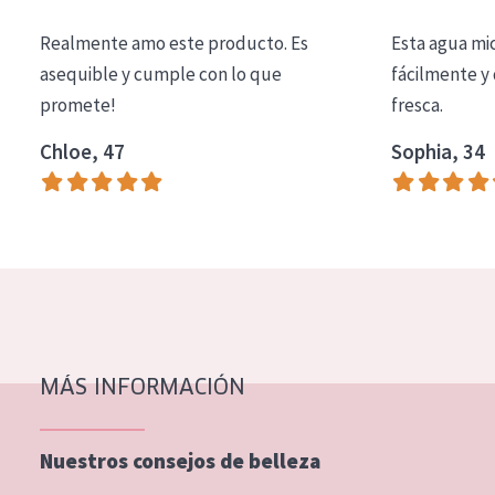
COLECCIÓN
Realmente amo este producto. Es
Esta agua mi
Essentials
asequible y cumple con lo que
fácilmente y 
promete!
fresca.
Lift+
Expert
Chloe, 47
Sophia, 34
TIPO DE PIEL
Piel sensible
Piel normal y seca
Piel mixata o grasa
Piel madura
MÁS INFORMACIÓN
Piel expuesta al sol
Piel menopáusica
Nuestros consejos de belleza