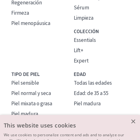
Regeneración
Sérum
Firmeza
Limpieza
Piel menopáusica
COLECCIÓN
Essentials
Lift+
Expert
TIPO DE PIEL
EDAD
Piel sensible
Todas las edades
Piel normal y seca
Edad: de 35 a 55
Piel mixata o grasa
Piel madura
Piel madura
×
Piel expuesta al sol
This website uses cookies
Piel menopáusica
We use cookies to personalize content and ads and to analyze our