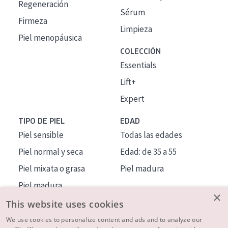
Regeneración
Sérum
Firmeza
Limpieza
Piel menopáusica
COLECCIÓN
Essentials
Lift+
Expert
TIPO DE PIEL
EDAD
Piel sensible
Todas las edades
Piel normal y seca
Edad: de 35 a 55
Piel mixata o grasa
Piel madura
Piel madura
×
Piel expuesta al sol
This website uses cookies
Piel menopáusica
We use cookies to personalize content and ads and to analyze our