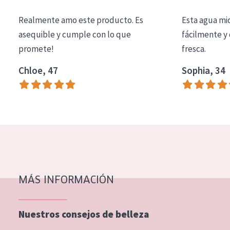
COLECCIÓN
Realmente amo este producto. Es
Esta agua mi
Essentials
asequible y cumple con lo que
fácilmente y 
promete!
fresca.
Lift+
Expert
Chloe, 47
Sophia, 34
TIPO DE PIEL
Piel sensible
Piel normal y seca
Piel mixata o grasa
Piel madura
MÁS INFORMACIÓN
Piel expuesta al sol
Piel menopáusica
Nuestros consejos de belleza