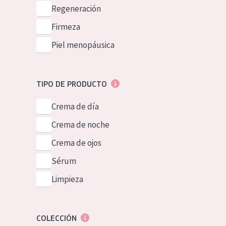
Piel normal y s
Regeneración
German
Piel mixata o g
Firmeza
Spanish
Piel madura
Piel menopáusica
Greek
Piel expuesta a
Piel menopáus
TIPO DE PRODUCTO
Crema de día
NUESTROS P
Crema de noche
Crema de ojos
Sérum
Limpieza
COLECCIÓN