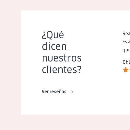
¿Qué
Rea
Es 
dicen
que
nuestros
Chl
clientes?
Ver reseñas