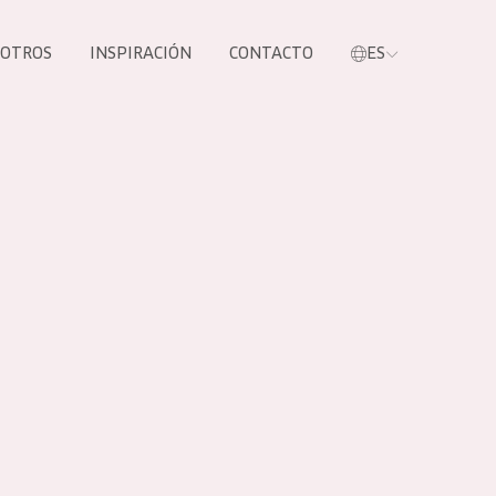
SOTROS
INSPIRACIÓN
CONTACTO
ES
tros productos
S NUESTROS
UCTOS