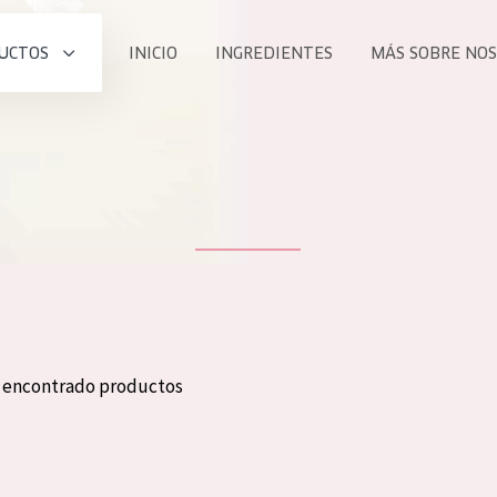
UCTOS
INICIO
INGREDIENTES
MÁS SOBRE NO
todos nues
UCTO
COLECCIÓN
Essentials
he
Lift+
Expert
n encontrado productos
TODO
EDAD
PROD
Todas las edades