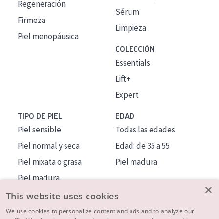
Regeneración
Sérum
Firmeza
Limpieza
Piel menopáusica
COLECCIÓN
Essentials
Lift+
Expert
TIPO DE PIEL
EDAD
Piel sensible
Todas las edades
Piel normal y seca
Edad: de 35 a 55
Piel mixata o grasa
Piel madura
Piel madura
×
Piel expuesta al sol
This website uses cookies
Piel menopáusica
We use cookies to personalize content and ads and to analyze our