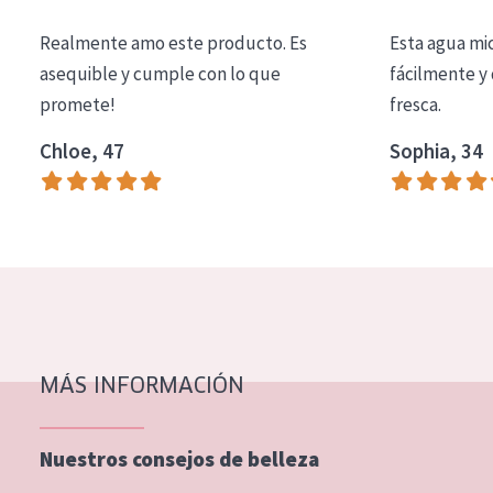
COLECCIÓN
Realmente amo este producto. Es
Esta agua mi
Essentials
asequible y cumple con lo que
fácilmente y 
promete!
fresca.
Lift+
Expert
Chloe, 47
Sophia, 34
TIPO DE PIEL
Piel sensible
Piel normal y seca
Piel mixata o grasa
Piel madura
MÁS INFORMACIÓN
Piel expuesta al sol
Piel menopáusica
Nuestros consejos de belleza