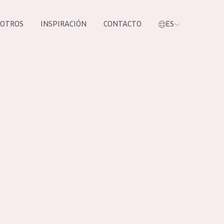
SOTROS
INSPIRACIÓN
CONTACTO
ES
tros productos
S NUESTROS
UCTOS