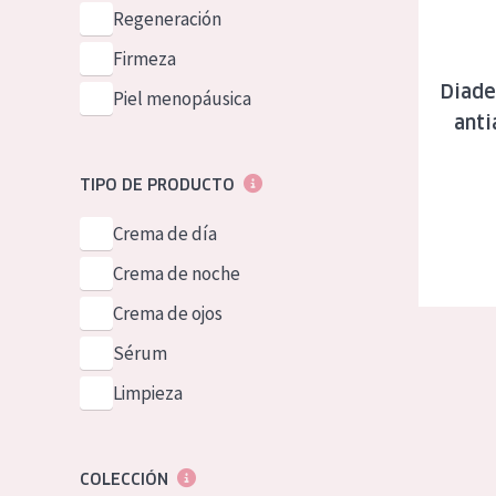
Piel normal y s
Regeneración
German
Piel mixata o g
Firmeza
Spanish
Diade
Piel madura
Piel menopáusica
Greek
anti
Piel expuesta a
Piel menopáus
TIPO DE PRODUCTO
Crema de día
NUESTROS P
Crema de noche
Crema de ojos
Sérum
Limpieza
COLECCIÓN