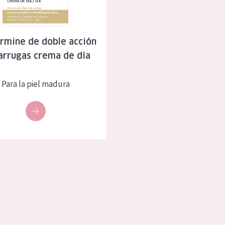
eca
Edad: de 35 a 55
rasa
Piel madura
rmine de doble acción
arrugas crema de día
l sol
ica
Para la piel madura
RODUCTOS