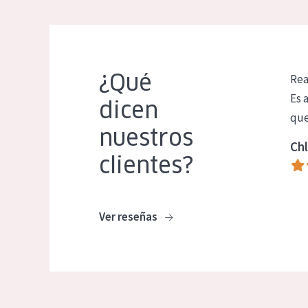
¿Qué
Rea
Es 
dicen
que
nuestros
Chl
clientes?
Ver reseñas