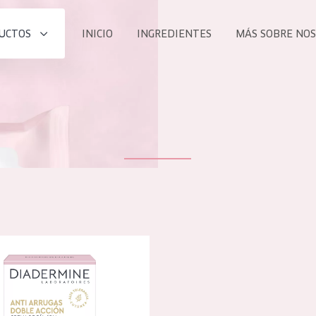
UCTOS
INICIO
INGREDIENTES
MÁS SOBRE NO
todos nues
UCTO
COLECCIÓN
Essentials
he
Lift+
Expert
 de doble acción antiarrugas crema de día
TODO
EDAD
PROD
Todas las edades