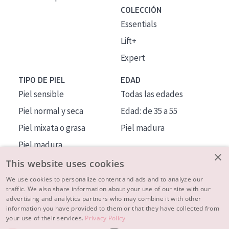
COLECCIÓN
Essentials
Lift+
Expert
TIPO DE PIEL
EDAD
Piel sensible
Todas las edades
Piel normal y seca
Edad: de 35 a 55
Piel mixata o grasa
Piel madura
Piel madura
×
Piel expuesta al sol
This website uses cookies
Piel menopáusica
We use cookies to personalize content and ads and to analyze our
traffic. We also share information about your use of our site with our
advertising and analytics partners who may combine it with other
MÁS SOBRE NOSOTROS
information you have provided to them or that they have collected from
your use of their services.
Privacy Policy
INSPIRACIÓN