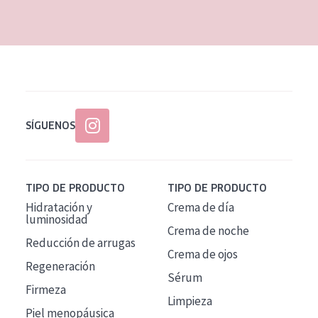
EDAD
Todas las edades
Edad: de 35 a 55
Piel madura
SÍGUENOS
TIPO DE PRODUCTO
TIPO DE PRODUCTO
Hidratación y
Crema de día
luminosidad
Crema de noche
Reducción de arrugas
Crema de ojos
Regeneración
Sérum
Firmeza
Limpieza
Piel menopáusica