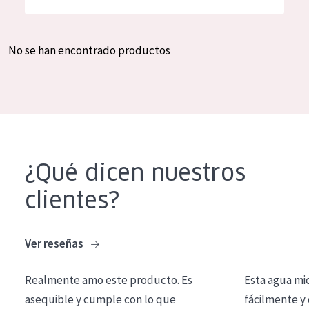
Hidratación y luminosidad
German
Reducción de arrugas
Spanish
No se han encontrado productos
Regeneración
Greek
Firmeza
Piel menopáusica
TIPO DE PRODUCTO
¿Qué dicen nuestros
Crema de día
clientes?
Crema de noche
Crema de ojos
Ver reseñas
Sérum
Realmente amo este producto. Es
Esta agua mi
Limpieza
asequible y cumple con lo que
fácilmente y 