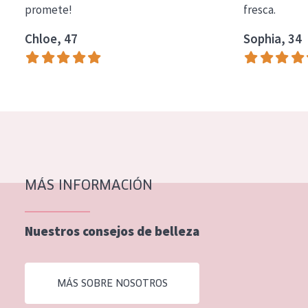
promete!
fresca.
COLECCIÓN
Chloe, 47
Sophia, 34
Essentials
Lift+
Expert
TIPO DE PIEL
Piel sensible
Piel normal y seca
MÁS INFORMACIÓN
Piel mixata o grasa
Nuestros consejos de belleza
Piel madura
Piel expuesta al sol
MÁS SOBRE NOSOTROS
Piel menopáusica