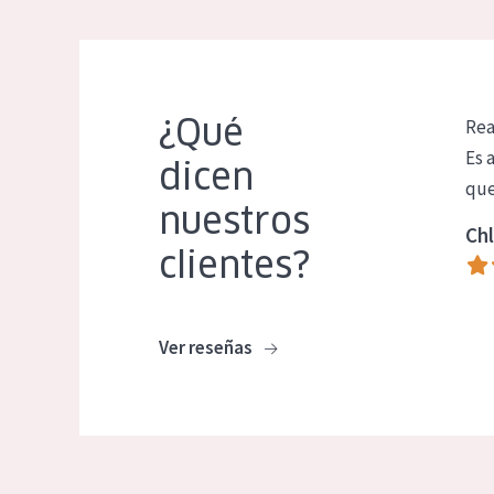
¿Qué
Rea
Es 
dicen
que
nuestros
Chl
clientes?
Ver reseñas