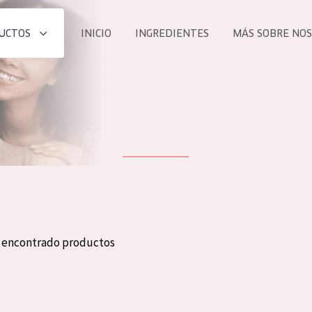
UCTOS
INICIO
INGREDIENTES
MÁS SOBRE NO
todos nues
UCTO
COLECCIÓN
Essentials
he
Lift+
Expert
n encontrado productos
TODO
EDAD
PROD
Todas las edades