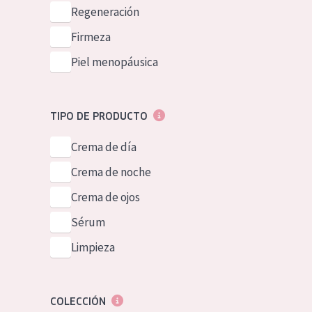
Piel normal y s
Regeneración
German
Piel mixata o g
Firmeza
Spanish
Piel madura
Piel menopáusica
Greek
Piel expuesta a
Piel menopáus
TIPO DE PRODUCTO
Crema de día
NUESTROS P
Crema de noche
Crema de ojos
Sérum
Limpieza
COLECCIÓN