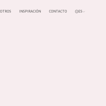
SOTROS
INSPIRACIÓN
CONTACTO
ES
tros productos
S NUESTROS
UCTOS