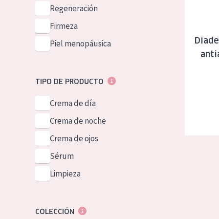
Piel normal y s
Regeneración
German
Piel mixata o g
Firmeza
Spanish
Diade
Piel madura
Piel menopáusica
Greek
anti
Piel expuesta a
Piel menopáus
TIPO DE PRODUCTO
Crema de día
NUESTROS P
Crema de noche
Crema de ojos
Sérum
Limpieza
COLECCIÓN