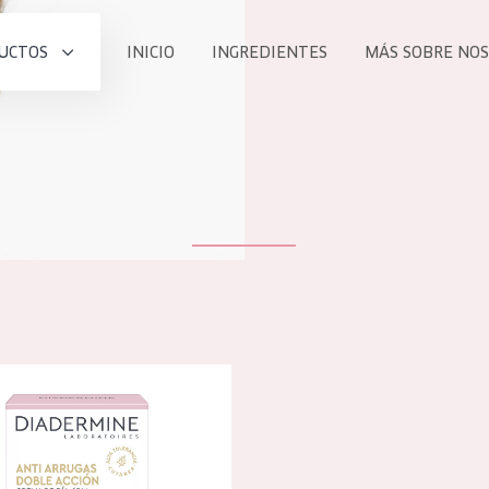
UCTOS
INICIO
INGREDIENTES
MÁS SOBRE NO
todos nues
UCTO
COLECCIÓN
Essentials
he
Lift+
Expert
 de doble acción antiarrugas crema de día
TODO
EDAD
PROD
Todas las edades