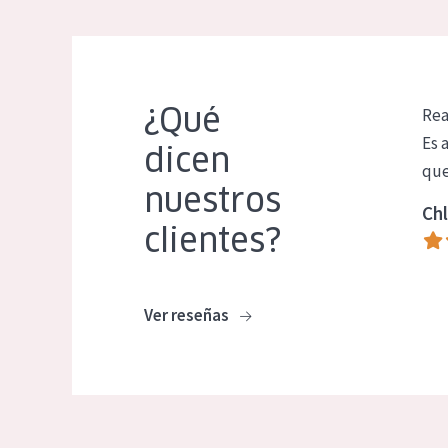
¿Qué
Rea
Es 
dicen
que
nuestros
Chl
clientes?
Ver reseñas