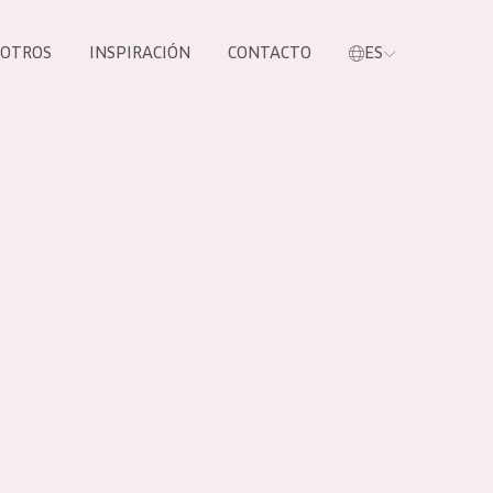
SOTROS
INSPIRACIÓN
CONTACTO
ES
tros productos
S NUESTROS
UCTOS