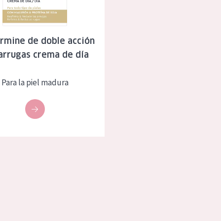
eca
Edad: de 35 a 55
rasa
Piel madura
rmine de doble acción
arrugas crema de día
l sol
ica
Para la piel madura
RODUCTOS