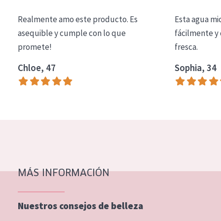
COLECCIÓN
Realmente amo este producto. Es
Esta agua mi
Essentials
asequible y cumple con lo que
fácilmente y 
promete!
fresca.
Lift+
Expert
Chloe, 47
Sophia, 34
TIPO DE PIEL
Piel sensible
Piel normal y seca
Piel mixata o grasa
Piel madura
MÁS INFORMACIÓN
Piel expuesta al sol
Piel menopáusica
Nuestros consejos de belleza