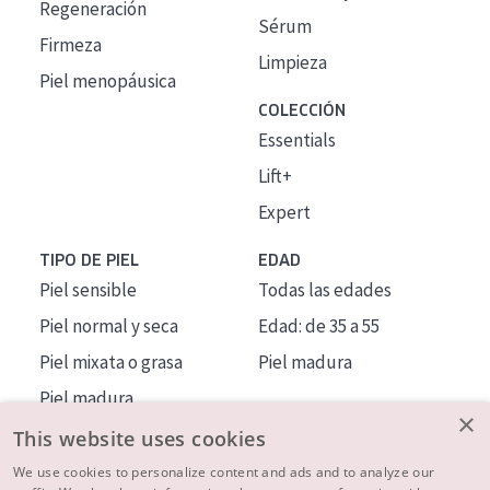
Regeneración
Sérum
Firmeza
Limpieza
Piel menopáusica
COLECCIÓN
Essentials
Lift+
Expert
TIPO DE PIEL
EDAD
Piel sensible
Todas las edades
Piel normal y seca
Edad: de 35 a 55
Piel mixata o grasa
Piel madura
Piel madura
×
Piel expuesta al sol
This website uses cookies
Piel menopáusica
We use cookies to personalize content and ads and to analyze our