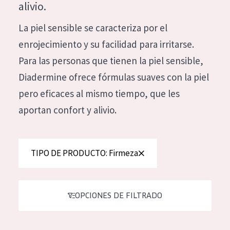
alivio.
Hidratación y luminosidad
German
La piel sensible se caracteriza por el
Reducción de arrugas
Spanish
enrojecimiento y su facilidad para irritarse.
Regeneración
Greek
Para las personas que tienen la piel sensible,
Firmeza
Diadermine ofrece fórmulas suaves con la piel
Piel menopáusica
pero eficaces al mismo tiempo, que les
aportan confort y alivio.
TIPO DE PRODUCTO
Crema de día
TIPO DE PRODUCTO: Firmeza
Crema de noche
Crema de ojos
Sérum
OPCIONES DE FILTRADO
Limpieza