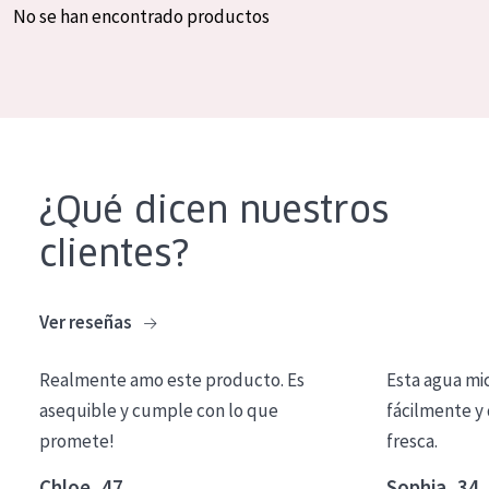
No se han encontrado productos
COLECCIÓN
Essentials
Lift+
Expert
¿Qué dicen nuestros
TIPO DE PIEL
clientes?
Piel sensible
Piel normal y seca
Ver reseñas
Piel mixata o grasa
Piel madura
Realmente amo este producto. Es
Esta agua mi
asequible y cumple con lo que
fácilmente y 
Piel expuesta al sol
promete!
fresca.
Piel menopáusica
Chloe, 47
Sophia, 34