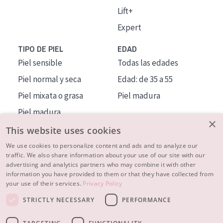
Lift+
Expert
TIPO DE PIEL
EDAD
Piel sensible
Todas las edades
Piel normal y seca
Edad: de 35 a 55
Piel mixata o grasa
Piel madura
Piel madura
×
Piel expuesta al sol
This website uses cookies
Piel menopáusica
We use cookies to personalize content and ads and to analyze our
traffic. We also share information about your use of our site with our
advertising and analytics partners who may combine it with other
MÁS SOBRE NOSOTROS
information you have provided to them or that they have collected from
your use of their services.
Privacy Policy
INSPIRACIÓN
STRICTLY NECESSARY
PERFORMANCE
CONTACTO