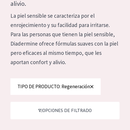
alivio.
Hidratación y luminosidad
German
La piel sensible se caracteriza por el
Reducción de arrugas
Spanish
enrojecimiento y su facilidad para irritarse.
Regeneración
Greek
Para las personas que tienen la piel sensible,
Firmeza
Diadermine ofrece fórmulas suaves con la piel
Piel menopáusica
pero eficaces al mismo tiempo, que les
aportan confort y alivio.
TIPO DE PRODUCTO
Crema de día
TIPO DE PRODUCTO: Regeneración
Crema de noche
Crema de ojos
Sérum
OPCIONES DE FILTRADO
Limpieza