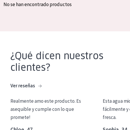
No se han encontrado productos
COLECCIÓN
Essentials
Lift+
Expert
¿Qué dicen nuestros
TIPO DE PIEL
clientes?
Piel sensible
Piel normal y seca
Ver reseñas
Piel mixata o grasa
Piel madura
Realmente amo este producto. Es
Esta agua mi
asequible y cumple con lo que
fácilmente y 
Piel expuesta al sol
promete!
fresca.
Piel menopáusica
Chloe, 47
Sophia, 34