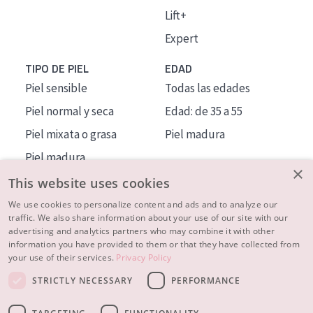
Lift+
Expert
TIPO DE PIEL
EDAD
Piel sensible
Todas las edades
Piel normal y seca
Edad: de 35 a 55
Piel mixata o grasa
Piel madura
Piel madura
×
Piel expuesta al sol
This website uses cookies
Piel menopáusica
We use cookies to personalize content and ads and to analyze our
traffic. We also share information about your use of our site with our
advertising and analytics partners who may combine it with other
MÁS SOBRE NOSOTROS
information you have provided to them or that they have collected from
your use of their services.
Privacy Policy
INSPIRACIÓN
STRICTLY NECESSARY
PERFORMANCE
CONTACTO