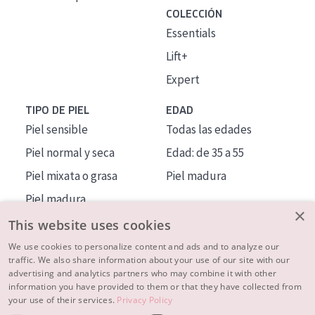
COLECCIÓN
Essentials
Lift+
Expert
TIPO DE PIEL
EDAD
Piel sensible
Todas las edades
Piel normal y seca
Edad: de 35 a 55
Piel mixata o grasa
Piel madura
Piel madura
×
Piel expuesta al sol
This website uses cookies
Piel menopáusica
We use cookies to personalize content and ads and to analyze our
traffic. We also share information about your use of our site with our
advertising and analytics partners who may combine it with other
MÁS SOBRE NOSOTROS
information you have provided to them or that they have collected from
your use of their services.
Privacy Policy
INSPIRACIÓN