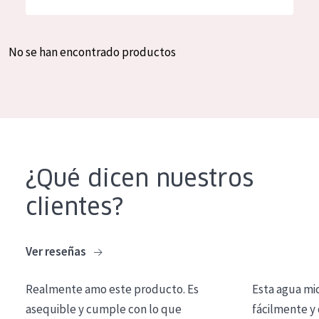
Hidratación y luminosidad
German
Reducción de arrugas
Spanish
No se han encontrado productos
Regeneración
Greek
Firmeza
Piel menopáusica
TIPO DE PRODUCTO
¿Qué dicen nuestros
Crema de día
clientes?
Crema de noche
Crema de ojos
Ver reseñas
Sérum
Realmente amo este producto. Es
Esta agua mi
Limpieza
asequible y cumple con lo que
fácilmente y 