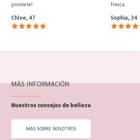
promete!
fresca.
COLECCIÓN
Chloe, 47
Sophia, 34
Essentials
Lift+
Expert
TIPO DE PIEL
Piel sensible
Piel normal y seca
MÁS INFORMACIÓN
Piel mixata o grasa
Nuestros consejos de belleza
Piel madura
Piel expuesta al sol
MÁS SOBRE NOSOTROS
Piel menopáusica