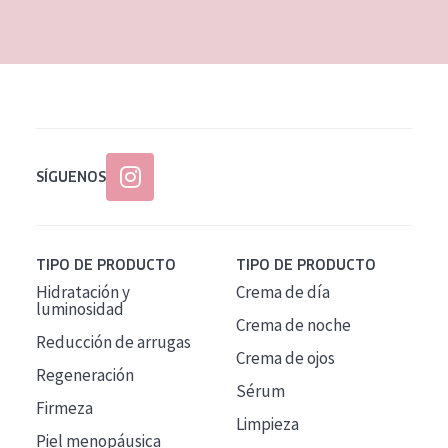
EDAD
Todas las edades
Edad: de 35 a 55
Piel madura
SÍGUENOS
TIPO DE PRODUCTO
TIPO DE PRODUCTO
Hidratación y
Crema de día
luminosidad
Crema de noche
Reducción de arrugas
Crema de ojos
Regeneración
Sérum
Firmeza
Limpieza
Piel menopáusica