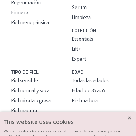
Regeneración
Sérum
Firmeza
Limpieza
Piel menopáusica
COLECCIÓN
Essentials
Lift+
Expert
TIPO DE PIEL
EDAD
Piel sensible
Todas las edades
Piel normal y seca
Edad: de 35 a 55
Piel mixata o grasa
Piel madura
Piel madura
×
Piel expuesta al sol
This website uses cookies
Piel menopáusica
We use cookies to personalize content and ads and to analyze our