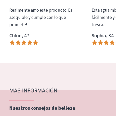
COLECCIÓN
Realmente amo este producto. Es
Esta agua mi
Essentials
asequible y cumple con lo que
fácilmente y 
promete!
fresca.
Lift+
Expert
Chloe, 47
Sophia, 34
TIPO DE PIEL
Piel sensible
Piel normal y seca
Piel mixata o grasa
Piel madura
MÁS INFORMACIÓN
Piel expuesta al sol
Piel menopáusica
Nuestros consejos de belleza