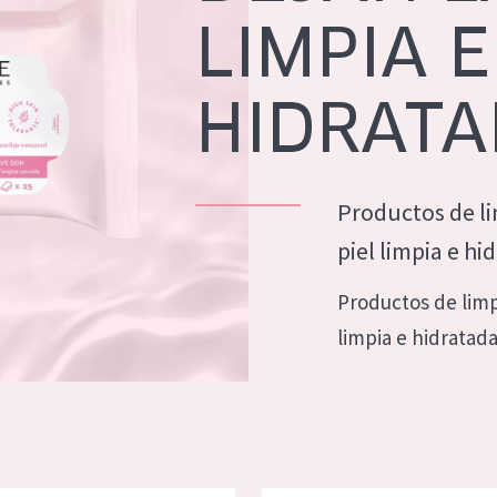
eca
Edad: de 35 a 55
LIMPIA E
rasa
Piel madura
HIDRAT
l sol
ica
Productos de li
RODUCTOS
piel limpia e hi
Productos de limp
limpia e hidratad