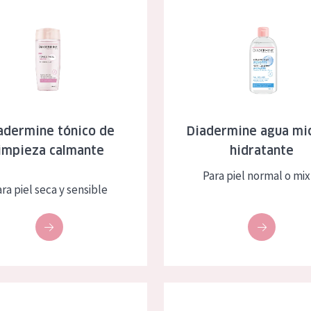
e tónico de limpieza calmante
Diadermine agua micelar hidra
adermine tónico de
Diadermine agua mic
limpieza calmante
hidratante
Para piel normal o mix
ra piel seca y sensible
 toallitas de limpieza hidratantes 25x
Diadermine Toallitas de limpie