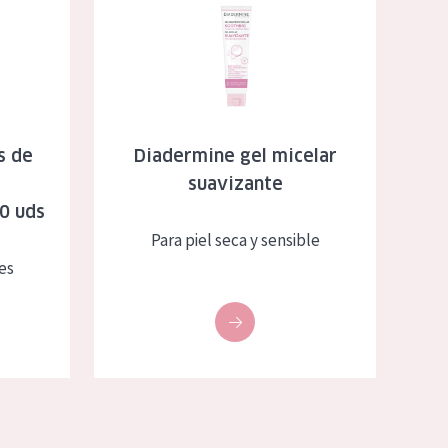
s de
Diadermine gel micelar
suavizante
40 uds
Para piel seca y sensible
es