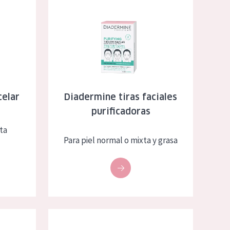
tante
Diadermine tiras faciales purificadoras
elar
Diadermine tiras faciales
purificadoras
ta
Para piel normal o mixta y grasa
za exprés refrescantes 3 en 1 40 uds
Diadermine gel micelar suavizante