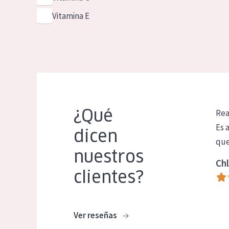
Vitamina E
¿Qué
Rea
Es 
dicen
que
nuestros
Chl
clientes?
Ver reseñas