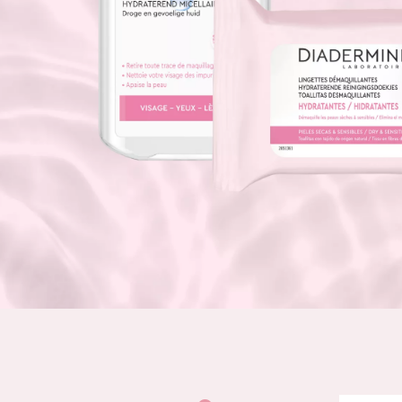
Piel normal y s
German
Piel mixata o g
Spanish
Piel madura
Greek
Piel expuesta a
Piel menopáus
NUESTROS P