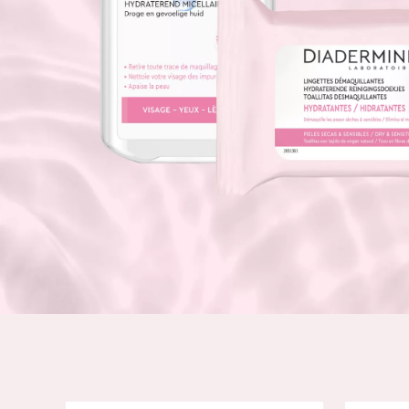
Piel normal y s
German
Piel mixata o g
Spanish
Piel madura
Greek
Piel expuesta a
Piel menopáus
NUESTROS P