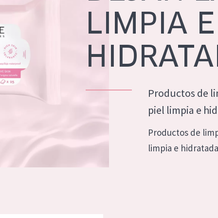
eca
Edad: de 35 a 55
LIMPIA E
rasa
Piel madura
HIDRAT
l sol
ica
Productos de li
RODUCTOS
piel limpia e hi
Productos de limp
limpia e hidratad