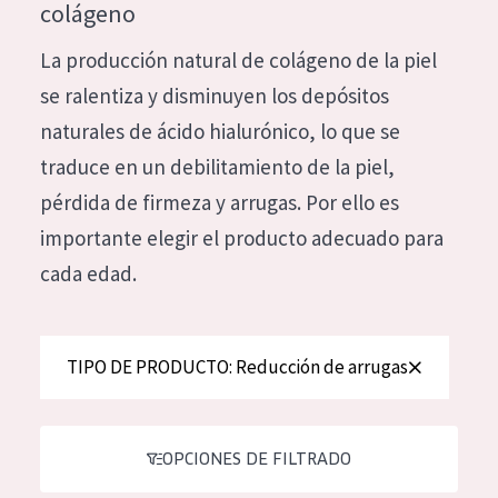
colágeno
Hidratación y luminosidad
German
La producción natural de colágeno de la piel
Reducción de arrugas
Spanish
se ralentiza y disminuyen los depósitos
Regeneración
Greek
naturales de ácido hialurónico, lo que se
Firmeza
traduce en un debilitamiento de la piel,
Piel menopáusica
pérdida de firmeza y arrugas. Por ello es
importante elegir el producto adecuado para
TIPO DE PRODUCTO
cada edad.
Crema de día
Crema de noche
TIPO DE PRODUCTO: Reducción de arrugas
Crema de ojos
Sérum
Limpieza
OPCIONES DE FILTRADO