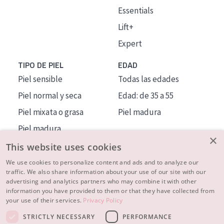
Essentials
Lift+
Expert
TIPO DE PIEL
EDAD
Piel sensible
Todas las edades
Piel normal y seca
Edad: de 35 a 55
Piel mixata o grasa
Piel madura
Piel madura
×
Piel expuesta al sol
This website uses cookies
Piel menopáusica
We use cookies to personalize content and ads and to analyze our
traffic. We also share information about your use of our site with our
advertising and analytics partners who may combine it with other
MÁS SOBRE NOSOTROS
information you have provided to them or that they have collected from
your use of their services.
Privacy Policy
INSPIRACIÓN
STRICTLY NECESSARY
PERFORMANCE
CONTACTO