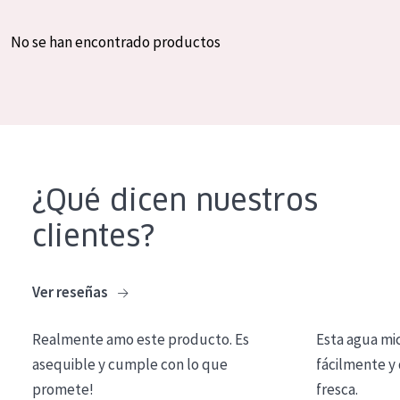
COLECCIÓN
No se han encontrado productos
Essentials
Lift+
Expert
TIPO DE PIEL
¿Qué dicen nuestros
Piel sensible
clientes?
Piel normal y seca
Piel mixata o grasa
Ver reseñas
Piel madura
Piel expuesta al sol
Realmente amo este producto. Es
Esta agua mi
asequible y cumple con lo que
fácilmente y 
Piel menopáusica
promete!
fresca.