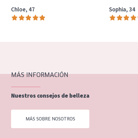
EDAD
Chloe, 47
Sophia, 34
Todas las edades
Edad: de 35 a 55
Piel madura
MÁS INFORMACIÓN
Nuestros consejos de belleza
MÁS SOBRE NOSOTROS