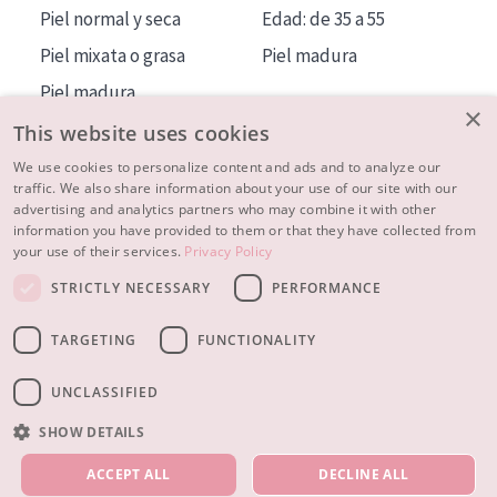
Piel normal y seca
Edad: de 35 a 55
Piel mixata o grasa
Piel madura
Piel madura
×
Piel expuesta al sol
This website uses cookies
Piel menopáusica
We use cookies to personalize content and ads and to analyze our
traffic. We also share information about your use of our site with our
advertising and analytics partners who may combine it with other
MÁS SOBRE NOSOTROS
information you have provided to them or that they have collected from
your use of their services.
Privacy Policy
INSPIRACIÓN
STRICTLY NECESSARY
PERFORMANCE
CONTACTO
TARGETING
FUNCTIONALITY
© 2023 - 2026 Diadermine
Condiciones
Política de Privacidad
contacto
CONFIGURACIÓN DE COOKIES
UNCLASSIFIED
SHOW DETAILS
NUESTROS PRODUCTOS
ACCEPT ALL
DECLINE ALL