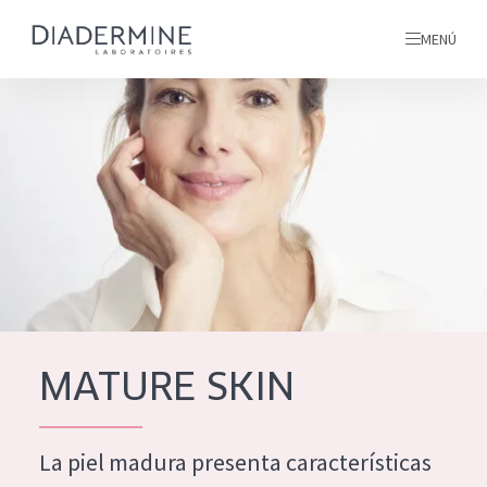
MENÚ
todos nuestros productos
INICIO
INGREDIENTES
MÁS SOBRE NOSOTROS
INSPIRACIÓN
TODOS NUESTROS
contacto
MATURE SKIN
PRODUCTOS
English
La piel madura presenta características
TIPO DE PRODUCTO
French