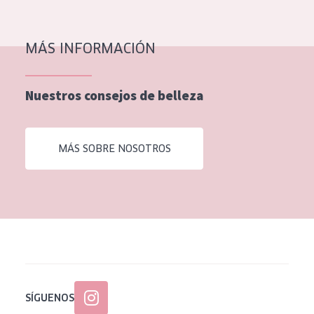
EDAD
Todas las edades
MÁS INFORMACIÓN
Edad: de 35 a 55
Nuestros consejos de belleza
Piel madura
MÁS SOBRE NOSOTROS
SÍGUENOS