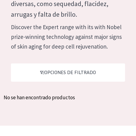
diversas, como sequedad, flacidez,
Hidratación y luminosidad
German
arrugas y falta de brillo.
Reducción de arrugas
Spanish
Discover the Expert range with its with Nobel
Regeneración
Greek
prize-winning technology against major signs
Firmeza
of skin aging for deep cell rejuvenation.
Piel menopáusica
TIPO DE PRODUCTO
OPCIONES DE FILTRADO
Crema de día
Crema de noche
No se han encontrado productos
Crema de ojos
Sérum
Limpieza