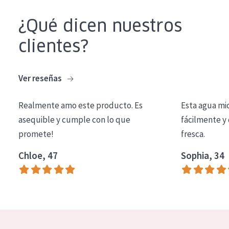
COLECCIÓN
¿Qué dicen nuestros
Essentials
clientes?
Lift+
Expert
Ver reseñas
TIPO DE PIEL
Realmente amo este producto. Es
Esta agua mi
Piel sensible
asequible y cumple con lo que
fácilmente y 
promete!
fresca.
Piel normal y seca
Chloe, 47
Sophia, 34
Piel mixata o grasa
Piel madura
Piel expuesta al sol
Piel menopáusica