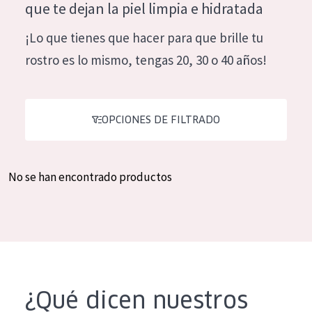
que te dejan la piel limpia e hidratada
Hidratación y luminosidad
German
¡Lo que tienes que hacer para que brille tu
Reducción de arrugas
Spanish
rostro es lo mismo, tengas 20, 30 o 40 años!
Regeneración
Greek
Firmeza
Piel menopáusica
OPCIONES DE FILTRADO
TIPO DE PRODUCTO
No se han encontrado productos
Crema de día
Crema de noche
Crema de ojos
Sérum
Limpieza
¿Qué dicen nuestros