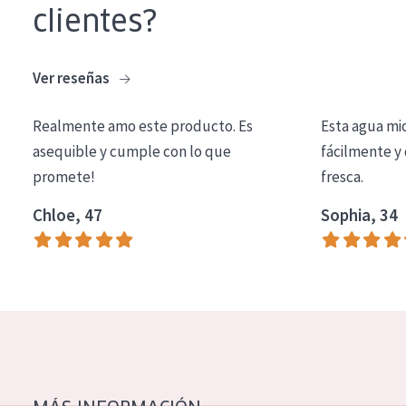
clientes?
COLECCIÓN
Essentials
Ver reseñas
Lift+
Expert
Realmente amo este producto. Es
Esta agua mi
asequible y cumple con lo que
fácilmente y 
TIPO DE PIEL
promete!
fresca.
Piel sensible
Chloe, 47
Sophia, 34
Piel normal y seca
Piel mixata o grasa
Piel madura
Piel expuesta al sol
Piel menopáusica