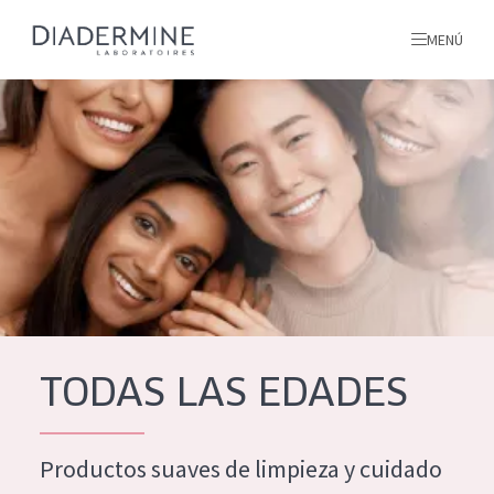
MENÚ
todos nuestros productos
INICIO
INGREDIENTES
MÁS SOBRE NOSOTROS
INSPIRACIÓN
TODOS NUESTROS
contacto
TODAS LAS EDADES
PRODUCTOS
English
Productos suaves de limpieza y cuidado
TIPO DE PRODUCTO
French