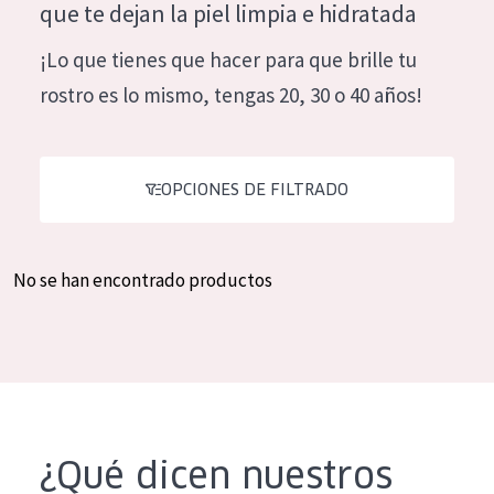
que te dejan la piel limpia e hidratada
Hidratación y luminosidad
German
¡Lo que tienes que hacer para que brille tu
Reducción de arrugas
Spanish
rostro es lo mismo, tengas 20, 30 o 40 años!
Regeneración
Greek
Firmeza
Piel menopáusica
OPCIONES DE FILTRADO
TIPO DE PRODUCTO
No se han encontrado productos
Crema de día
Crema de noche
Crema de ojos
Sérum
Limpieza
¿Qué dicen nuestros