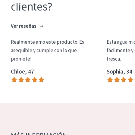
clientes?
COLECCIÓN
Essentials
Ver reseñas
Lift+
Expert
Realmente amo este producto. Es
Esta agua mi
asequible y cumple con lo que
fácilmente y 
TIPO DE PIEL
promete!
fresca.
Piel sensible
Chloe, 47
Sophia, 34
Piel normal y seca
Piel mixata o grasa
Piel madura
Piel expuesta al sol
Piel menopáusica