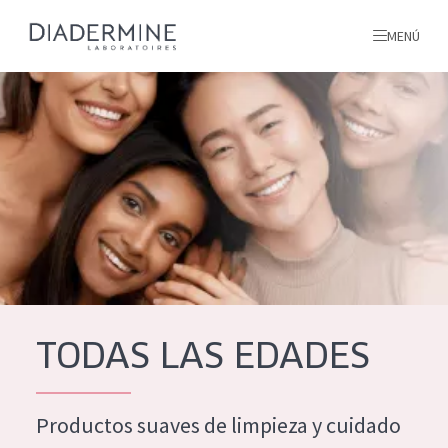
MENÚ
todos nuestros productos
INICIO
INGREDIENTES
MÁS SOBRE NOSOTROS
INSPIRACIÓN
TODOS NUESTROS
contacto
TODAS LAS EDADES
PRODUCTOS
English
Productos suaves de limpieza y cuidado
TIPO DE PRODUCTO
French