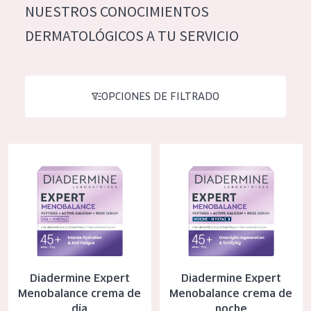
NUESTROS CONOCIMIENTOS
Hidratación y luminosidad
German
DERMATOLÓGICOS A TU SERVICIO
Reducción de arrugas
Spanish
Regeneración
Greek
Firmeza
OPCIONES DE FILTRADO
Piel menopáusica
Diadermine Expert Menobalance crema de día
Diadermine Expert Menobalanc
TIPO DE PRODUCTO
Crema de día
Crema de noche
Crema de ojos
Sérum
Diadermine Expert
Diadermine Expert
Limpieza
Menobalance crema de
Menobalance crema de
día
noche