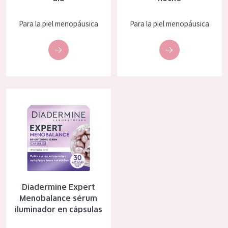
COLECCIÓN
Para la piel menopáusica
Para la piel menopáusica
Essentials
Lift+
Expert
Diadermine Expert Menobalance sérum iluminador en cápsulas
TIPO DE PIEL
Piel sensible
Piel normal y seca
Piel mixata o grasa
Piel madura
Diadermine Expert
Piel expuesta al sol
Menobalance sérum
iluminador en cápsulas
Piel menopáusica