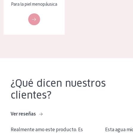
Para la piel menopáusica
EDAD
Todas las edades
Edad: de 35 a 55
Piel madura
¿Qué dicen nuestros
clientes?
Ver reseñas
Realmente amo este producto. Es
Esta agua mi