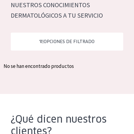
NUESTROS CONOCIMIENTOS
Hidratación y luminosidad
German
DERMATOLÓGICOS A TU SERVICIO
Reducción de arrugas
Spanish
Regeneración
Greek
Firmeza
OPCIONES DE FILTRADO
Piel menopáusica
No se han encontrado productos
TIPO DE PRODUCTO
Crema de día
Crema de noche
Crema de ojos
Sérum
¿Qué dicen nuestros
Limpieza
clientes?