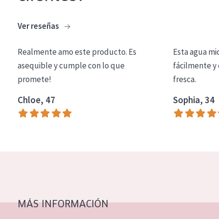
COLECCIÓN
Ver reseñas
Essentials
Lift+
Realmente amo este producto. Es
Esta agua mi
asequible y cumple con lo que
fácilmente y 
Expert
promete!
fresca.
TIPO DE PIEL
Chloe, 47
Sophia, 34
Piel sensible
Piel normal y seca
Piel mixata o grasa
Piel madura
Piel expuesta al sol
Piel menopáusica
MÁS INFORMACIÓN