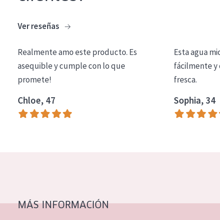
COLECCIÓN
Ver reseñas
Essentials
Lift+
Realmente amo este producto. Es
Esta agua mi
asequible y cumple con lo que
fácilmente y 
Expert
promete!
fresca.
TIPO DE PIEL
Chloe, 47
Sophia, 34
Piel sensible
Piel normal y seca
Piel mixata o grasa
Piel madura
Piel expuesta al sol
Piel menopáusica
MÁS INFORMACIÓN