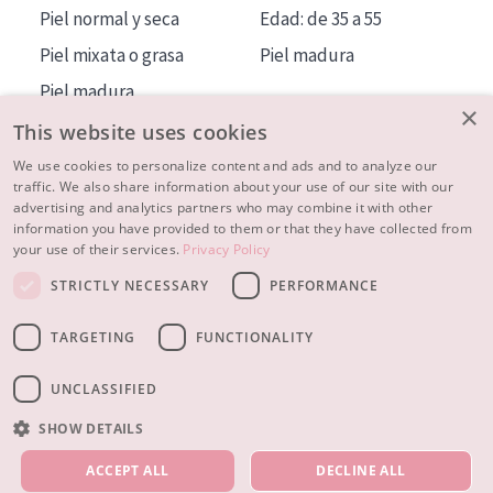
Piel normal y seca
Edad: de 35 a 55
Piel mixata o grasa
Piel madura
Piel madura
×
Piel expuesta al sol
This website uses cookies
Piel menopáusica
We use cookies to personalize content and ads and to analyze our
traffic. We also share information about your use of our site with our
advertising and analytics partners who may combine it with other
MÁS SOBRE NOSOTROS
information you have provided to them or that they have collected from
your use of their services.
Privacy Policy
INSPIRACIÓN
STRICTLY NECESSARY
PERFORMANCE
CONTACTO
TARGETING
FUNCTIONALITY
© 2023 - 2026 Diadermine
Condiciones
Política de Privacidad
contacto
CONFIGURACIÓN DE COOKIES
UNCLASSIFIED
SHOW DETAILS
NUESTROS PRODUCTOS
ACCEPT ALL
DECLINE ALL