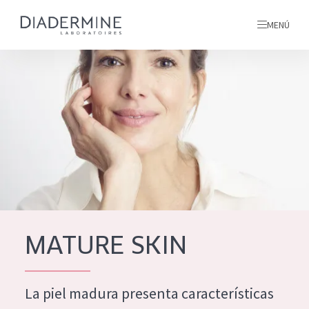
MENÚ
todos nuestros productos
INICIO
INGREDIENTES
MÁS SOBRE NOSOTROS
INSPIRACIÓN
TODOS NUESTROS
contacto
MATURE SKIN
PRODUCTOS
English
La piel madura presenta características
TIPO DE PRODUCTO
French