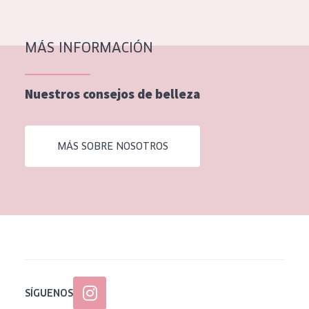
EDAD
Todas las edades
MÁS INFORMACIÓN
Edad: de 35 a 55
Nuestros consejos de belleza
Piel madura
MÁS SOBRE NOSOTROS
SÍGUENOS