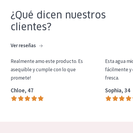
COLECCIÓN
¿Qué dicen nuestros
Essentials
clientes?
Lift+
Expert
Ver reseñas
TIPO DE PIEL
Realmente amo este producto. Es
Esta agua mi
Piel sensible
asequible y cumple con lo que
fácilmente y 
promete!
fresca.
Piel normal y seca
Chloe, 47
Sophia, 34
Piel mixata o grasa
Piel madura
Piel expuesta al sol
Piel menopáusica