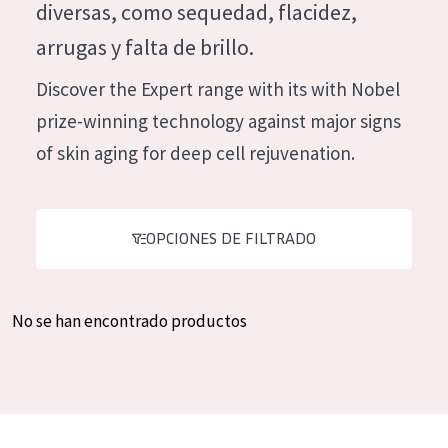
diversas, como sequedad, flacidez,
Hidratación y luminosidad
German
arrugas y falta de brillo.
Reducción de arrugas
Spanish
Discover the Expert range with its with Nobel
Regeneración
Greek
prize-winning technology against major signs
Firmeza
of skin aging for deep cell rejuvenation.
Piel menopáusica
TIPO DE PRODUCTO
OPCIONES DE FILTRADO
Crema de día
Crema de noche
No se han encontrado productos
Crema de ojos
Sérum
Limpieza