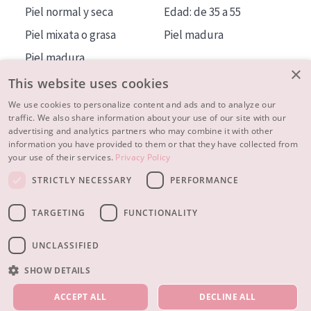
Piel normal y seca
Edad: de 35 a 55
Piel mixata o grasa
Piel madura
Piel madura
×
Piel expuesta al sol
This website uses cookies
Piel menopáusica
We use cookies to personalize content and ads and to analyze our
traffic. We also share information about your use of our site with our
advertising and analytics partners who may combine it with other
MÁS SOBRE NOSOTROS
information you have provided to them or that they have collected from
your use of their services.
Privacy Policy
INSPIRACIÓN
STRICTLY NECESSARY
PERFORMANCE
CONTACTO
TARGETING
FUNCTIONALITY
© 2023 - 2026 Diadermine
Condiciones
Política de Privacidad
contacto
CONFIGURACIÓN DE COOKIES
UNCLASSIFIED
SHOW DETAILS
NUESTROS PRODUCTOS
ACCEPT ALL
DECLINE ALL