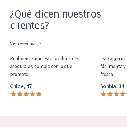
COLECCIÓN
¿Qué dicen nuestros
Essentials
clientes?
Lift+
Expert
Ver reseñas
TIPO DE PIEL
Realmente amo este producto. Es
Esta agua mi
Piel sensible
asequible y cumple con lo que
fácilmente y 
promete!
fresca.
Piel normal y seca
Chloe, 47
Sophia, 34
Piel mixata o grasa
Piel madura
Piel expuesta al sol
Piel menopáusica