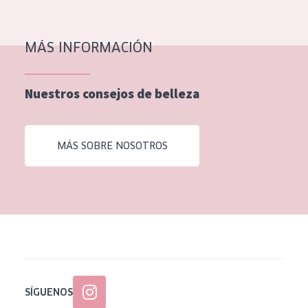
EDAD
Todas las edades
MÁS INFORMACIÓN
Edad: de 35 a 55
Nuestros consejos de belleza
Piel madura
MÁS SOBRE NOSOTROS
SÍGUENOS