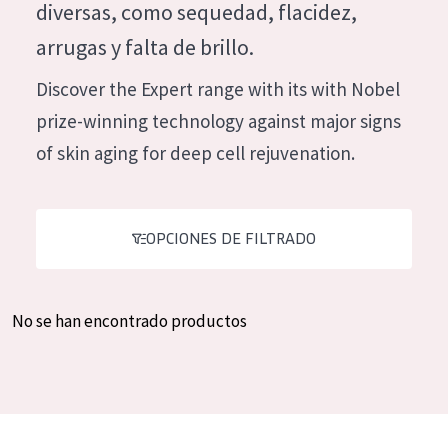
diversas, como sequedad, flacidez,
Hidratación y luminosidad
German
arrugas y falta de brillo.
Reducción de arrugas
Spanish
Discover the Expert range with its with Nobel
Regeneración
Greek
prize-winning technology against major signs
Firmeza
of skin aging for deep cell rejuvenation.
Piel menopáusica
TIPO DE PRODUCTO
OPCIONES DE FILTRADO
Crema de día
Crema de noche
No se han encontrado productos
Crema de ojos
Sérum
Limpieza