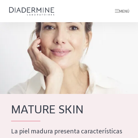
MENÚ
todos nuestros productos
INICIO
INGREDIENTES
MÁS SOBRE NOSOTROS
INSPIRACIÓN
TODOS NUESTROS
contacto
MATURE SKIN
PRODUCTOS
English
La piel madura presenta características
TIPO DE PRODUCTO
French