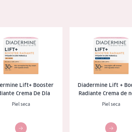
eca
Edad: de 35 a 55
rasa
Piel madura
e Lift+ Booster Radiante Crema De Día
Diadermine Lift + Booster Rad
l sol
ica
RODUCTOS
ermine Lift+ Booster
Diadermine Lift + Bo
diante Crema De Día
Radiante Crema de 
Piel seca
Piel seca