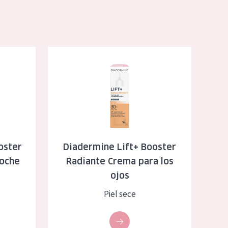
iante Crema de noche
Diadermine Lift+ Booster Radiante Crema para los 
oster
Diadermine Lift+ Booster
noche
Radiante Crema para los
ojos
Piel sece