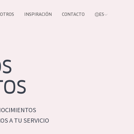
SOTROS
INSPIRACIÓN
CONTACTO
ES
tros productos
OS
TOS
NOCIMIENTOS
S NUESTROS
S A TU SERVICIO
UCTOS