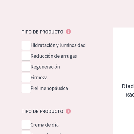
Piel normal y s
German
Piel mixata o g
Spanish
Piel madura
Greek
Diadermin
TIPO DE PRODUCTO
Piel expuesta a
Hidratación y luminosidad
Piel menopáus
Reducción de arrugas
Regeneración
NUESTROS P
Firmeza
Diad
Piel menopáusica
Ra
TIPO DE PRODUCTO
Crema de día