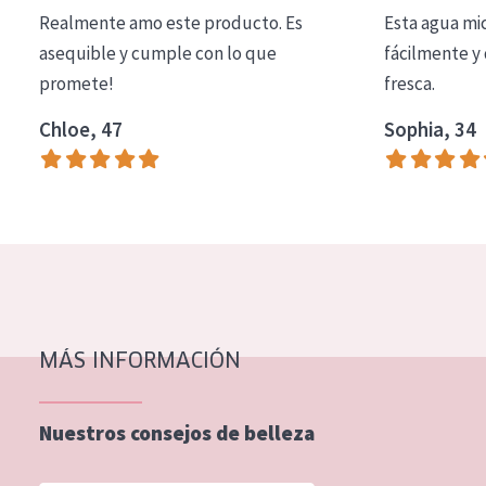
Realmente amo este producto. Es
Esta agua mi
EDAD
asequible y cumple con lo que
fácilmente y 
Todas las edades
promete!
fresca.
Edad: de 35 a 55
Chloe, 47
Sophia, 34
Piel madura
MÁS INFORMACIÓN
Nuestros consejos de belleza