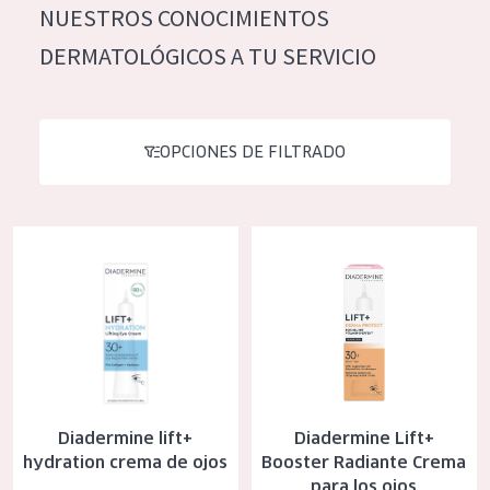
NUESTROS CONOCIMIENTOS
Hidratación y luminosidad
German
DERMATOLÓGICOS A TU SERVICIO
Reducción de arrugas
Spanish
Regeneración
Greek
Firmeza
OPCIONES DE FILTRADO
Piel menopáusica
Diadermine lift+ hydration crema de ojos
Diadermine Lift+ Booster Radia
TIPO DE PRODUCTO
Crema de día
Crema de noche
Crema de ojos
Sérum
Diadermine lift+
Diadermine Lift+
Limpieza
hydration crema de ojos
Booster Radiante Crema
para los ojos