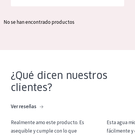
Hidratación y luminosidad
German
Reducción de arrugas
Spanish
No se han encontrado productos
Regeneración
Greek
Firmeza
Piel menopáusica
TIPO DE PRODUCTO
¿Qué dicen nuestros
Crema de día
clientes?
Crema de noche
Crema de ojos
Ver reseñas
Sérum
Realmente amo este producto. Es
Esta agua mi
Limpieza
asequible y cumple con lo que
fácilmente y 