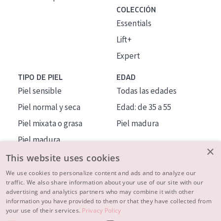
COLECCIÓN
Essentials
Lift+
Expert
TIPO DE PIEL
EDAD
Piel sensible
Todas las edades
Piel normal y seca
Edad: de 35 a 55
Piel mixata o grasa
Piel madura
Piel madura
×
Piel expuesta al sol
This website uses cookies
Piel menopáusica
We use cookies to personalize content and ads and to analyze our
traffic. We also share information about your use of our site with our
advertising and analytics partners who may combine it with other
MÁS SOBRE NOSOTROS
information you have provided to them or that they have collected from
your use of their services.
Privacy Policy
INSPIRACIÓN