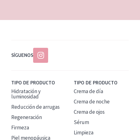
EDAD
Todas las edades
Edad: de 35 a 55
Piel madura
SÍGUENOS
TIPO DE PRODUCTO
TIPO DE PRODUCTO
Hidratación y
Crema de día
luminosidad
Crema de noche
Reducción de arrugas
Crema de ojos
Regeneración
Sérum
Firmeza
Limpieza
Piel menopáusica