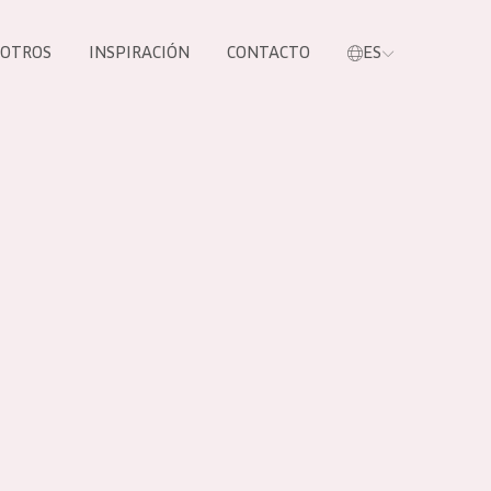
SOTROS
INSPIRACIÓN
CONTACTO
ES
tros productos
S NUESTROS
UCTOS