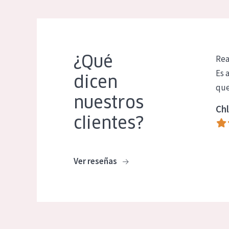
¿Qué
Rea
Es 
dicen
que
nuestros
Chl
clientes?
Ver reseñas