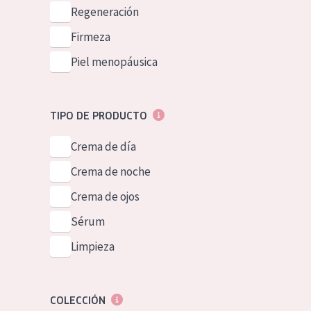
Piel normal y s
Regeneración
German
Piel mixata o g
Firmeza
Spanish
Piel madura
Piel menopáusica
Greek
Piel expuesta a
Piel menopáus
TIPO DE PRODUCTO
Crema de día
NUESTROS P
Crema de noche
Crema de ojos
Sérum
Limpieza
COLECCIÓN