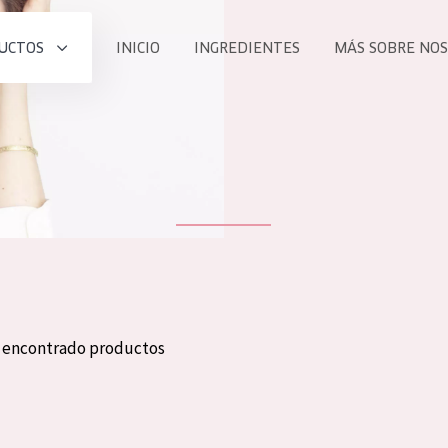
UCTOS
INICIO
INGREDIENTES
MÁS SOBRE NO
todos nues
UCTO
COLECCIÓN
Essentials
he
Lift+
Expert
n encontrado productos
TODO
EDAD
PROD
Todas las edades