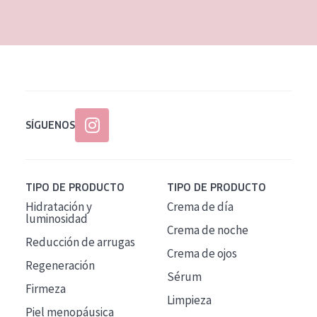
EDAD
Todas las edades
Edad: de 35 a 55
Piel madura
SÍGUENOS
TIPO DE PRODUCTO
TIPO DE PRODUCTO
Hidratación y
Crema de día
luminosidad
Crema de noche
Reducción de arrugas
Crema de ojos
Regeneración
Sérum
Firmeza
Limpieza
Piel menopáusica