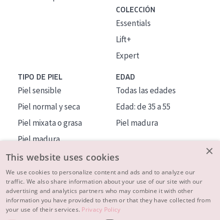
COLECCIÓN
Essentials
Lift+
Expert
TIPO DE PIEL
EDAD
Piel sensible
Todas las edades
Piel normal y seca
Edad: de 35 a 55
Piel mixata o grasa
Piel madura
Piel madura
×
Piel expuesta al sol
This website uses cookies
Piel menopáusica
We use cookies to personalize content and ads and to analyze our
traffic. We also share information about your use of our site with our
advertising and analytics partners who may combine it with other
MÁS SOBRE NOSOTROS
information you have provided to them or that they have collected from
your use of their services.
Privacy Policy
INSPIRACIÓN