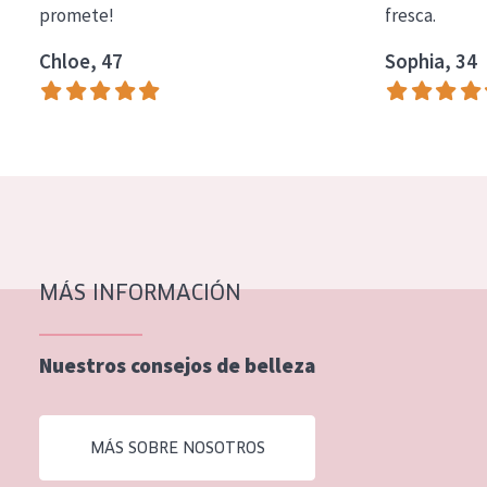
promete!
fresca.
COLECCIÓN
Chloe, 47
Sophia, 34
Essentials
Lift+
Expert
TIPO DE PIEL
Piel sensible
Piel normal y seca
MÁS INFORMACIÓN
Piel mixata o grasa
Nuestros consejos de belleza
Piel madura
Piel expuesta al sol
MÁS SOBRE NOSOTROS
Piel menopáusica