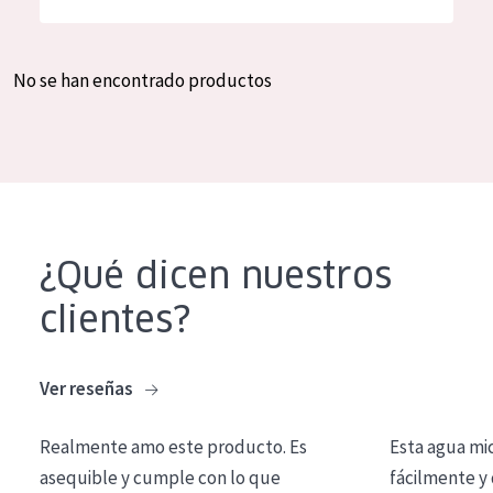
Hidratación y luminosidad
German
Reducción de arrugas
Spanish
No se han encontrado productos
Regeneración
Greek
Firmeza
Piel menopáusica
TIPO DE PRODUCTO
¿Qué dicen nuestros
Crema de día
clientes?
Crema de noche
Crema de ojos
Ver reseñas
Sérum
Realmente amo este producto. Es
Esta agua mi
Limpieza
asequible y cumple con lo que
fácilmente y 