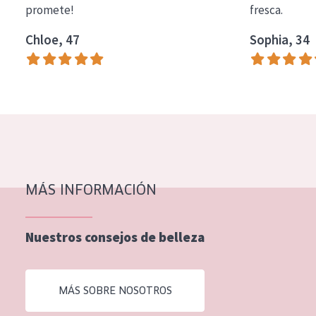
promete!
fresca.
COLECCIÓN
Chloe, 47
Sophia, 34
Essentials
Lift+
Expert
TIPO DE PIEL
Piel sensible
Piel normal y seca
MÁS INFORMACIÓN
Piel mixata o grasa
Nuestros consejos de belleza
Piel madura
Piel expuesta al sol
MÁS SOBRE NOSOTROS
Piel menopáusica