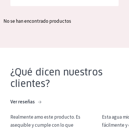
Hidratación y luminosidad
German
Reducción de arrugas
Spanish
No se han encontrado productos
Regeneración
Greek
Firmeza
Piel menopáusica
TIPO DE PRODUCTO
¿Qué dicen nuestros
Crema de día
clientes?
Crema de noche
Crema de ojos
Ver reseñas
Sérum
Realmente amo este producto. Es
Esta agua mi
Limpieza
asequible y cumple con lo que
fácilmente y 