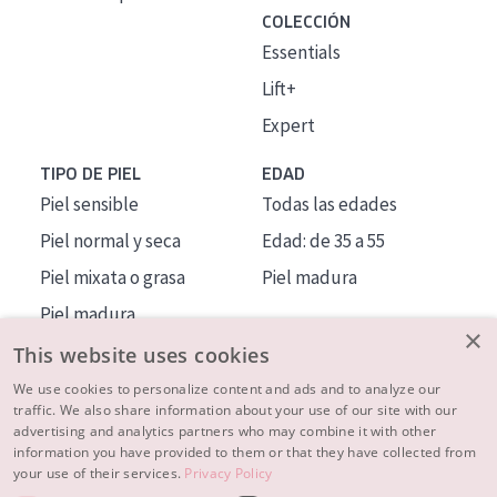
COLECCIÓN
Essentials
Lift+
Expert
TIPO DE PIEL
EDAD
Piel sensible
Todas las edades
Piel normal y seca
Edad: de 35 a 55
Piel mixata o grasa
Piel madura
Piel madura
×
Piel expuesta al sol
This website uses cookies
Piel menopáusica
We use cookies to personalize content and ads and to analyze our
traffic. We also share information about your use of our site with our
advertising and analytics partners who may combine it with other
MÁS SOBRE NOSOTROS
information you have provided to them or that they have collected from
your use of their services.
Privacy Policy
INSPIRACIÓN