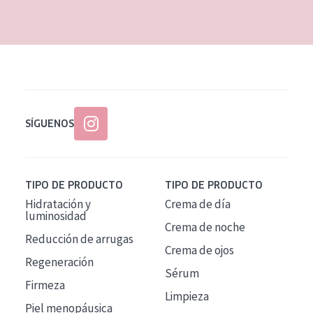
EDAD
Todas las edades
Edad: de 35 a 55
Piel madura
SÍGUENOS
TIPO DE PRODUCTO
TIPO DE PRODUCTO
Hidratación y
Crema de día
luminosidad
Crema de noche
Reducción de arrugas
Crema de ojos
Regeneración
Sérum
Firmeza
Limpieza
Piel menopáusica