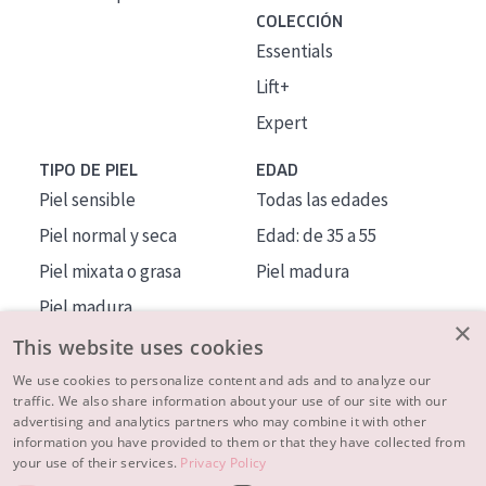
COLECCIÓN
Essentials
Lift+
Expert
TIPO DE PIEL
EDAD
Piel sensible
Todas las edades
Piel normal y seca
Edad: de 35 a 55
Piel mixata o grasa
Piel madura
Piel madura
×
Piel expuesta al sol
This website uses cookies
Piel menopáusica
We use cookies to personalize content and ads and to analyze our
traffic. We also share information about your use of our site with our
advertising and analytics partners who may combine it with other
MÁS SOBRE NOSOTROS
information you have provided to them or that they have collected from
your use of their services.
Privacy Policy
INSPIRACIÓN