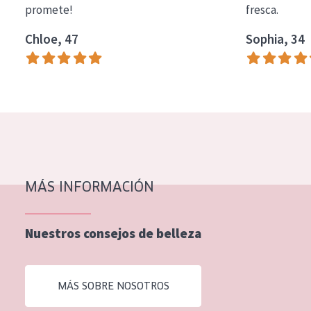
promete!
fresca.
COLECCIÓN
Chloe, 47
Sophia, 34
Essentials
Lift+
Expert
TIPO DE PIEL
Piel sensible
Piel normal y seca
MÁS INFORMACIÓN
Piel mixata o grasa
Nuestros consejos de belleza
Piel madura
Piel expuesta al sol
MÁS SOBRE NOSOTROS
Piel menopáusica