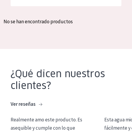
Hidratación y luminosidad
German
Reducción de arrugas
Spanish
No se han encontrado productos
Regeneración
Greek
Firmeza
Piel menopáusica
TIPO DE PRODUCTO
¿Qué dicen nuestros
Crema de día
clientes?
Crema de noche
Crema de ojos
Ver reseñas
Sérum
Realmente amo este producto. Es
Esta agua mi
Limpieza
asequible y cumple con lo que
fácilmente y 