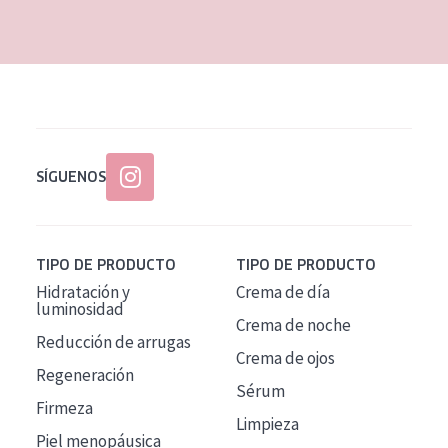
EDAD
Todas las edades
Edad: de 35 a 55
Piel madura
SÍGUENOS
TIPO DE PRODUCTO
TIPO DE PRODUCTO
Hidratación y
Crema de día
luminosidad
Crema de noche
Reducción de arrugas
Crema de ojos
Regeneración
Sérum
Firmeza
Limpieza
Piel menopáusica