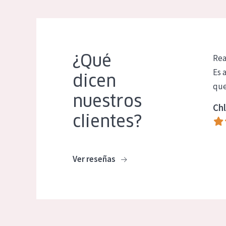
¿Qué
Rea
Es 
dicen
que
nuestros
Chl
clientes?
Ver reseñas