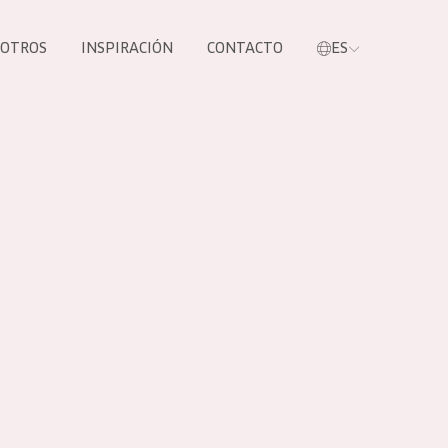
SOTROS
INSPIRACIÓN
CONTACTO
ES
tros productos
S NUESTROS
UCTOS