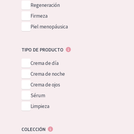
Piel normal y s
Regeneración
German
Piel mixata o g
Firmeza
Spanish
Piel madura
Piel menopáusica
Greek
Piel expuesta a
Piel menopáus
TIPO DE PRODUCTO
Crema de día
NUESTROS P
Crema de noche
Crema de ojos
Sérum
Limpieza
COLECCIÓN