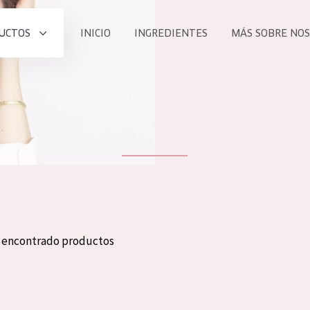
UCTOS
INICIO
INGREDIENTES
MÁS SOBRE NO
todos nues
UCTO
COLECCIÓN
Essentials
he
Lift+
Expert
n encontrado productos
TODO
EDAD
PROD
Todas las edades