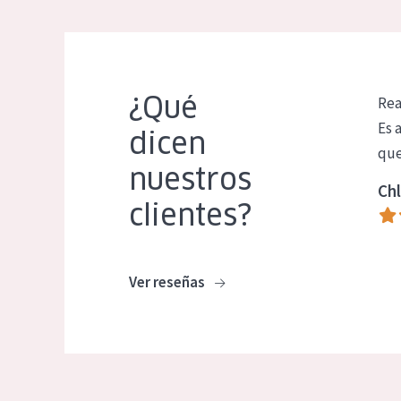
¿Qué
Rea
Es 
dicen
que
nuestros
Chl
clientes?
Ver reseñas