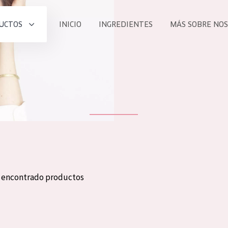
UCTOS
INICIO
INGREDIENTES
MÁS SOBRE NO
todos nues
UCTO
COLECCIÓN
Essentials
he
Lift+
Expert
n encontrado productos
TODO
EDAD
PROD
Todas las edades