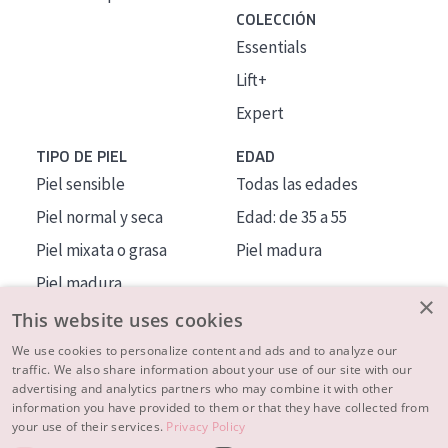
COLECCIÓN
Essentials
Lift+
Expert
TIPO DE PIEL
EDAD
Piel sensible
Todas las edades
Piel normal y seca
Edad: de 35 a 55
Piel mixata o grasa
Piel madura
Piel madura
×
Piel expuesta al sol
This website uses cookies
Piel menopáusica
We use cookies to personalize content and ads and to analyze our
traffic. We also share information about your use of our site with our
advertising and analytics partners who may combine it with other
MÁS SOBRE NOSOTROS
information you have provided to them or that they have collected from
your use of their services.
Privacy Policy
INSPIRACIÓN