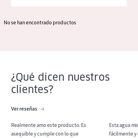
Hidratación y luminosidad
German
Reducción de arrugas
Spanish
No se han encontrado productos
Regeneración
Greek
Firmeza
Piel menopáusica
TIPO DE PRODUCTO
¿Qué dicen nuestros
Crema de día
clientes?
Crema de noche
Crema de ojos
Ver reseñas
Sérum
Realmente amo este producto. Es
Esta agua mi
Limpieza
asequible y cumple con lo que
fácilmente y 