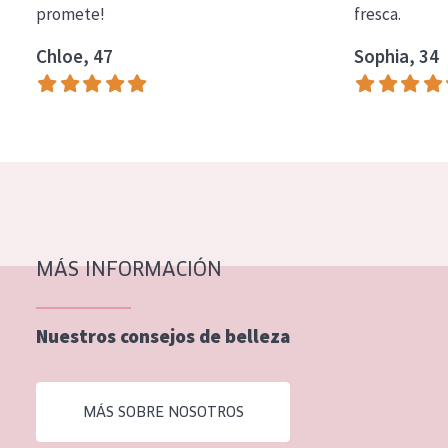
promete!
fresca.
COLECCIÓN
Chloe, 47
Sophia, 34
Essentials
Lift+
Expert
TIPO DE PIEL
Piel sensible
Piel normal y seca
MÁS INFORMACIÓN
Piel mixata o grasa
Nuestros consejos de belleza
Piel madura
Piel expuesta al sol
MÁS SOBRE NOSOTROS
Piel menopáusica