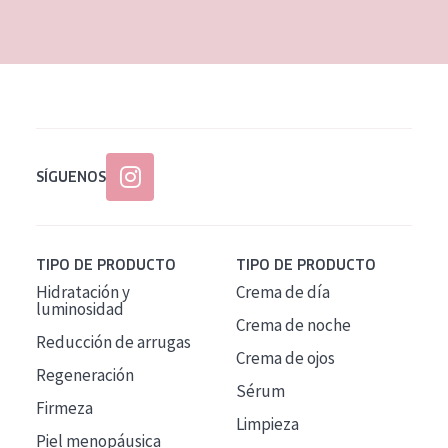
EDAD
Todas las edades
Edad: de 35 a 55
Piel madura
SÍGUENOS
TIPO DE PRODUCTO
TIPO DE PRODUCTO
Hidratación y
Crema de día
luminosidad
Crema de noche
Reducción de arrugas
Crema de ojos
Regeneración
Sérum
Firmeza
Limpieza
Piel menopáusica