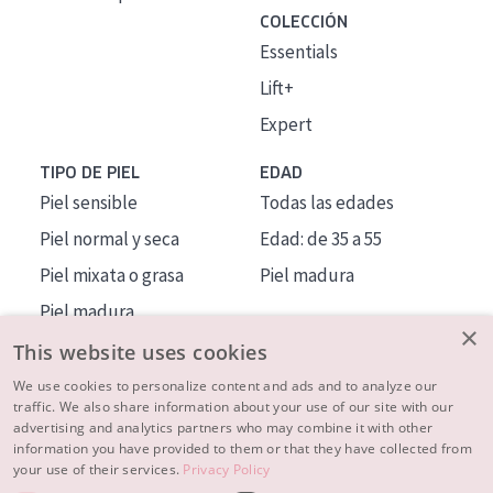
COLECCIÓN
Essentials
Lift+
Expert
TIPO DE PIEL
EDAD
Piel sensible
Todas las edades
Piel normal y seca
Edad: de 35 a 55
Piel mixata o grasa
Piel madura
Piel madura
×
Piel expuesta al sol
This website uses cookies
Piel menopáusica
We use cookies to personalize content and ads and to analyze our
traffic. We also share information about your use of our site with our
advertising and analytics partners who may combine it with other
MÁS SOBRE NOSOTROS
information you have provided to them or that they have collected from
your use of their services.
Privacy Policy
INSPIRACIÓN