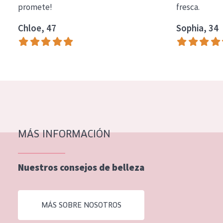
promete!
fresca.
COLECCIÓN
Chloe, 47
Sophia, 34
Essentials
Lift+
Expert
TIPO DE PIEL
Piel sensible
Piel normal y seca
MÁS INFORMACIÓN
Piel mixata o grasa
Nuestros consejos de belleza
Piel madura
Piel expuesta al sol
MÁS SOBRE NOSOTROS
Piel menopáusica