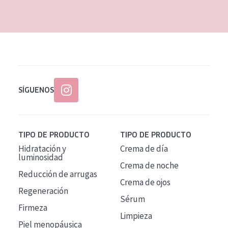
EDAD
Todas las edades
Edad: de 35 a 55
Piel madura
SÍGUENOS
TIPO DE PRODUCTO
TIPO DE PRODUCTO
Hidratación y
Crema de día
luminosidad
Crema de noche
Reducción de arrugas
Crema de ojos
Regeneración
Sérum
Firmeza
Limpieza
Piel menopáusica