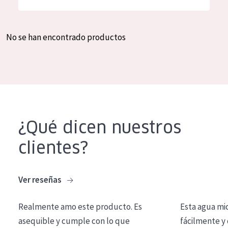
Hidratación y luminosidad
German
Reducción de arrugas
Spanish
No se han encontrado productos
Regeneración
Greek
Firmeza
Piel menopáusica
TIPO DE PRODUCTO
¿Qué dicen nuestros
Crema de día
clientes?
Crema de noche
Crema de ojos
Ver reseñas
Sérum
Realmente amo este producto. Es
Esta agua mi
Limpieza
asequible y cumple con lo que
fácilmente y 