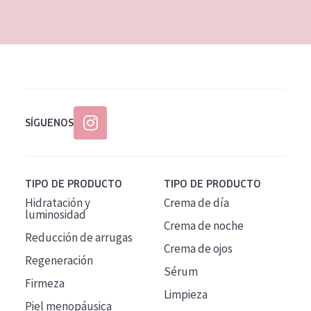
EDAD
Todas las edades
Edad: de 35 a 55
Piel madura
SÍGUENOS
TIPO DE PRODUCTO
TIPO DE PRODUCTO
Hidratación y
Crema de día
luminosidad
Crema de noche
Reducción de arrugas
Crema de ojos
Regeneración
Sérum
Firmeza
Limpieza
Piel menopáusica