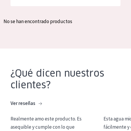
Hidratación y luminosidad
German
Reducción de arrugas
Spanish
No se han encontrado productos
Regeneración
Greek
Firmeza
Piel menopáusica
TIPO DE PRODUCTO
¿Qué dicen nuestros
Crema de día
clientes?
Crema de noche
Crema de ojos
Ver reseñas
Sérum
Realmente amo este producto. Es
Esta agua mi
Limpieza
asequible y cumple con lo que
fácilmente y 