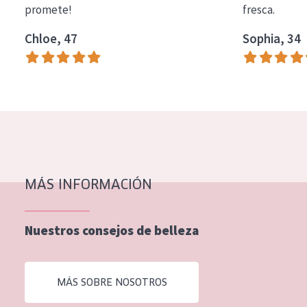
promete!
fresca.
COLECCIÓN
Chloe, 47
Sophia, 34
Essentials
Lift+
Expert
TIPO DE PIEL
Piel sensible
Piel normal y seca
MÁS INFORMACIÓN
Piel mixata o grasa
Nuestros consejos de belleza
Piel madura
Piel expuesta al sol
MÁS SOBRE NOSOTROS
Piel menopáusica