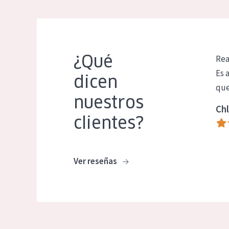
¿Qué
Rea
Es 
dicen
que
nuestros
Chl
clientes?
Ver reseñas