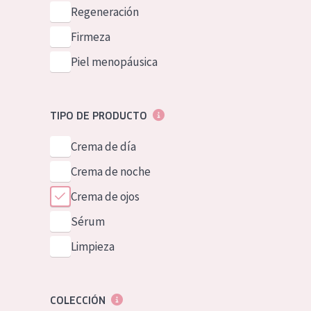
Piel normal y s
Regeneración
German
Piel mixata o g
Firmeza
Spanish
Piel madura
Piel menopáusica
Greek
Piel expuesta a
Piel menopáus
TIPO DE PRODUCTO
Crema de día
NUESTROS P
Crema de noche
Crema de ojos
Sérum
Limpieza
COLECCIÓN