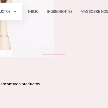
UCTOS
INICIO
INGREDIENTES
MÁS SOBRE NO
todos nues
UCTO
COLECCIÓN
Essentials
he
Lift+
Expert
n encontrado productos
TODO
EDAD
PROD
Todas las edades