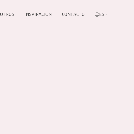
SOTROS
INSPIRACIÓN
CONTACTO
ES
tros productos
S NUESTROS
UCTOS