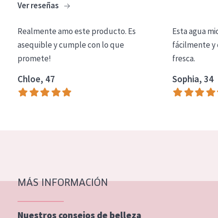
Ver reseñas
COLECCIÓN
Essentials
Realmente amo este producto. Es
Esta agua mi
asequible y cumple con lo que
fácilmente y 
Lift+
promete!
fresca.
Expert
Chloe, 47
Sophia, 34
TIPO DE PIEL
Piel sensible
Piel normal y seca
Piel mixata o grasa
Piel madura
MÁS INFORMACIÓN
Piel expuesta al sol
Piel menopáusica
Nuestros consejos de belleza