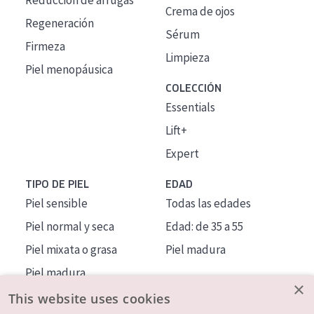
Reducción de arrugas
Crema de ojos
Regeneración
Sérum
Firmeza
Limpieza
Piel menopáusica
COLECCIÓN
Essentials
Lift+
Expert
TIPO DE PIEL
EDAD
Piel sensible
Todas las edades
Piel normal y seca
Edad: de 35 a 55
Piel mixata o grasa
Piel madura
Piel madura
×
Piel expuesta al sol
This website uses cookies