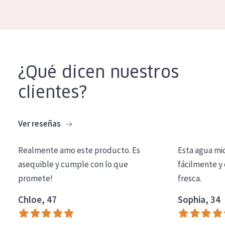
COLECCIÓN
Essentials
Lift+
¿Qué dicen nuestros
Expert
clientes?
TIPO DE PIEL
Piel sensible
Ver reseñas
Piel normal y seca
Realmente amo este producto. Es
Esta agua mi
Piel mixata o grasa
asequible y cumple con lo que
fácilmente y 
Piel madura
promete!
fresca.
Piel expuesta al sol
Chloe, 47
Sophia, 34
Piel menopáusica