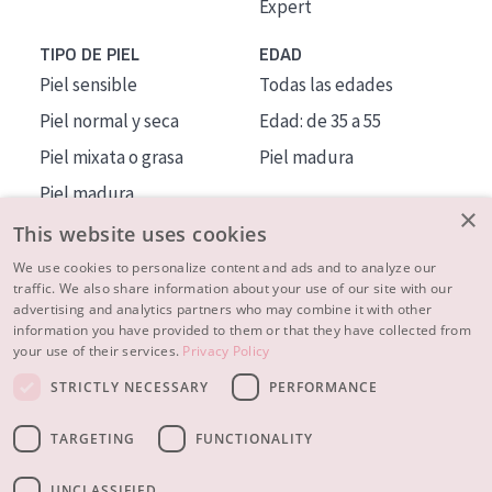
Expert
TIPO DE PIEL
EDAD
Piel sensible
Todas las edades
Piel normal y seca
Edad: de 35 a 55
Piel mixata o grasa
Piel madura
Piel madura
×
Piel expuesta al sol
This website uses cookies
Piel menopáusica
We use cookies to personalize content and ads and to analyze our
traffic. We also share information about your use of our site with our
advertising and analytics partners who may combine it with other
MÁS SOBRE NOSOTROS
information you have provided to them or that they have collected from
your use of their services.
Privacy Policy
INSPIRACIÓN
STRICTLY NECESSARY
PERFORMANCE
CONTACTO
TARGETING
FUNCTIONALITY
© 2023 - 2026 Diadermine
Condiciones
Política de Privacidad
contacto
CONFIGURACIÓN DE COOKIES
UNCLASSIFIED