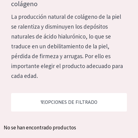
colágeno
Hidratación y luminosidad
German
La producción natural de colágeno de la piel
Reducción de arrugas
Spanish
se ralentiza y disminuyen los depósitos
Regeneración
Greek
naturales de ácido hialurónico, lo que se
Firmeza
traduce en un debilitamiento de la piel,
Piel menopáusica
pérdida de firmeza y arrugas. Por ello es
importante elegir el producto adecuado para
TIPO DE PRODUCTO
cada edad.
Crema de día
Crema de noche
OPCIONES DE FILTRADO
Crema de ojos
Sérum
Limpieza
No se han encontrado productos