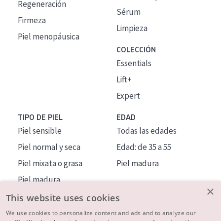
Regeneración
Sérum
Firmeza
Limpieza
Piel menopáusica
COLECCIÓN
Essentials
Lift+
Expert
TIPO DE PIEL
EDAD
Piel sensible
Todas las edades
Piel normal y seca
Edad: de 35 a 55
Piel mixata o grasa
Piel madura
Piel madura
×
Piel expuesta al sol
This website uses cookies
Piel menopáusica
We use cookies to personalize content and ads and to analyze our