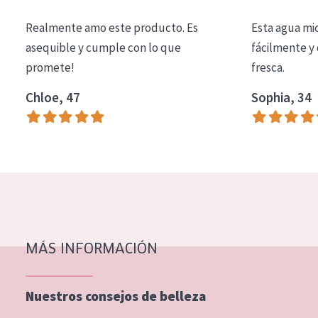
COLECCIÓN
Realmente amo este producto. Es
Esta agua mi
Essentials
asequible y cumple con lo que
fácilmente y 
promete!
fresca.
Lift+
Expert
Chloe, 47
Sophia, 34
TIPO DE PIEL
Piel sensible
Piel normal y seca
Piel mixata o grasa
Piel madura
MÁS INFORMACIÓN
Piel expuesta al sol
Piel menopáusica
Nuestros consejos de belleza