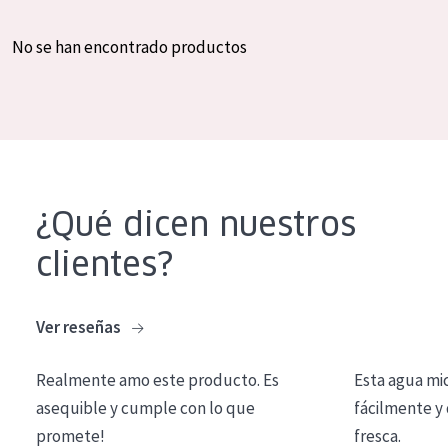
COLECCIÓN
No se han encontrado productos
Essentials
Lift+
Expert
TIPO DE PIEL
¿Qué dicen nuestros
Piel sensible
clientes?
Piel normal y seca
Piel mixata o grasa
Ver reseñas
Piel madura
Piel expuesta al sol
Realmente amo este producto. Es
Esta agua mi
asequible y cumple con lo que
fácilmente y 
Piel menopáusica
promete!
fresca.