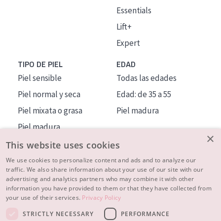
Essentials
Lift+
Expert
TIPO DE PIEL
EDAD
Piel sensible
Todas las edades
Piel normal y seca
Edad: de 35 a 55
Piel mixata o grasa
Piel madura
Piel madura
×
Piel expuesta al sol
This website uses cookies
Piel menopáusica
We use cookies to personalize content and ads and to analyze our
traffic. We also share information about your use of our site with our
advertising and analytics partners who may combine it with other
MÁS SOBRE NOSOTROS
information you have provided to them or that they have collected from
your use of their services.
Privacy Policy
INSPIRACIÓN
STRICTLY NECESSARY
PERFORMANCE
CONTACTO