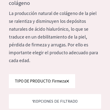
colágeno
Hidratación y luminosidad
German
La producción natural de colágeno de la piel
Reducción de arrugas
Spanish
se ralentiza y disminuyen los depósitos
Regeneración
Greek
naturales de ácido hialurónico, lo que se
Firmeza
traduce en un debilitamiento de la piel,
Piel menopáusica
pérdida de firmeza y arrugas. Por ello es
importante elegir el producto adecuado para
TIPO DE PRODUCTO
cada edad.
Crema de día
Crema de noche
TIPO DE PRODUCTO: Firmeza
Crema de ojos
Sérum
Limpieza
OPCIONES DE FILTRADO