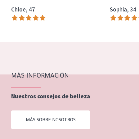
EDAD
Chloe, 47
Sophia, 34
Todas las edades
Edad: de 35 a 55
Piel madura
MÁS INFORMACIÓN
Nuestros consejos de belleza
MÁS SOBRE NOSOTROS